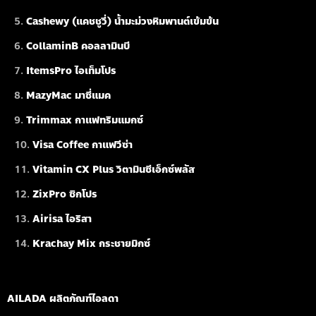
Cashewy (แคชชูวี่) น้ำมะม่วงหิมพานต์เข้มข้น
CollaminB คอลลามินบี
ItemsPro ไอเท็มโปร
MazyMac มาซี่แมค
Trimmax กาแฟทริมแมกซ์
Visa Coffee กาแฟวีซ่า
Vitamin CX Plus วิตามินซีเอ็กซ์พลัส
ZixPro ซิกโปร
Airisa ไอริสา
Krachay Mix กระชายมิกซ์
AILADA ผลิตภัณฑ์ไอลดา