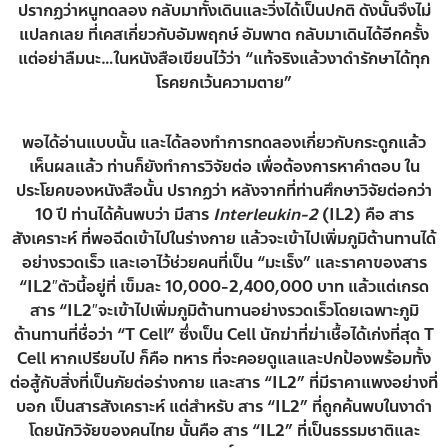
ปรากฏว่าหนูทดลอง กลับมาทั้งเดินและวิ่งได้เป็นปกติ ดังนั้นจึงไม่
แปลกเลย ที่เคสเกี่ยวกับอัมพฤกษ์ อัมพาต กลับมาเดินได้อีกครั้ง
แต่อย่าลืมนะ…ในหนังสือเขียนไว้ว่า “แท้จริงแล้วงาดำรักษาได้ทุก
โรคยกเว้นความตาย”
พอได้อ่านแบบนั้น และได้ลองทำการทดลองเกี่ยวกับกระดูกแล้ว
เห็นผลแล้ว ท่านก็ยังทำการวิจัยต่อ เพื่อต้องการหาคำตอบ ใน
ประโยคของหนังสือนั้น ปรากฏว่า หลังจากที่ท่านศึกษาวิจัยต่อกว่า
10 ปี ท่านได้ค้นพบว่า มีสาร
Interleukin-2
(IL2) คือ สาร
สังเคราะห์ ที่พอฉีดเข้าไปในร่างกาย แล้วจะเข้าไปเพิ่มภูมิต้านทานได้
อย่างรวดเร็ว และเอาไว้ช่วยคนที่เป็น “มะเร็ง” และราคาของสาร
“IL2″ตัวนี้อยู่ที่ เข็มละ 10,000-2,400,000 บาท แล้วแต่เกรด
สาร “IL2″จะเข้าไปเพิ่มภูมิต้านทานอย่างรวดเร็วโดยเฉพาะภูมิ
ต้านทานที่ชื่อว่า “T Cell” ซึ่งเป็น Cell นักฆ่าที่ฆ่าเชื้อได้เก่งที่สุด T
Cell หากเปรียบไป ก็คือ ทหาร ที่จะคอยดูแลและปกป้องพร้อมทั้ง
ต่อสู้กับสิ่งที่เป็นภัยต่อร่างกาย และสาร “IL2” ที่มีราคาแพงอย่างที่
บอก เป็นสารสังเคราะห์ แต่สำหรับ สาร “IL2” ที่ถูกค้นพบในงาดำ
โดยนักวิจัยของคนไทย นั้นคือ สาร “IL2” ที่เป็นธรรมชาติและ