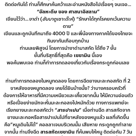
ติดต่อกันได้ ท่านก็ศึกษาค้นคว้าและอ่านหนังสือไปเรื่อยๆ จนเจอ…
“อัลหะดีษ ของ ศาสนาอิสลาม”
เขียนไว้ว่า…
งาดำ
(
ฮับบาตูเซาะด๊ะห์
) “รักษาได้ทุกโรคยกเว้นความ
ตาย”
เขียนและถูกบันทึกมาถึง 4000 ปี และพี่น้องทางภาคใต้ของไทยจะ
กินงากันเกือบทุกบ้าน
ท่านเลยพิสูจน์ โดยการนำงาดำมาสกัด ได้ถึง 7 ชั้น
ชั้นที่บริสุทธิ์ที่สุดคือ
เซซามิน
นี้เอง
พอค้นพบเจอ ท่านก็ทำการทดลองเกี่ยวกับเรื่องกระดูกก่อนเลย
ท่านทำการทดลองในหนูทดลอง โดยการฉีดยางมะละกอสกัด ที่ 2
ขาหลังของหนูทดลอง เคยได้ยินบ้างมั้ย? ว่าบางครอบครัวที่
ต้องการให้อาหารที่มีความเหนียวและเคี้ยวยากนั้น ให้มีความอ่อนตัว
หรือเปื่อยง่ายมักจะหั่นมะละกอลงไปหมักด้วย ทางการแพทย์จะ
เรียกยางมะละกอสกัดว่า “
สารปาเปน
” เมื่อท่านฉีด สารสกัดจาก
ยางมะละกอหรือสารปาเปนไปที่ขาหลังของหนูแล้ว ผลที่เกิดขึ้น
คือ”หนูเดินไม่ได้” คอลลาเจนบริเวณนั้น เสียหาย กระดูกถูกทำลาย
จากนั้น ท่านจึงฉีด
สารสกัดเซซามิน
ที่ค้นพบให้หนู ติดต่อกัน 7 วัน