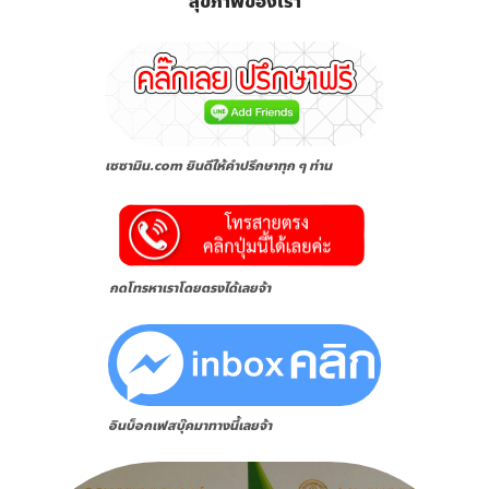
สุขภาพของเรา
เซซามิน.com ยินดีให้คำปรึกษาทุก ๆ ท่าน
กดโทรหาเราโดยตรงได้เลยจ้า
อินบ็อกเฟสบุ๊คมาทางนี้เลยจ้า