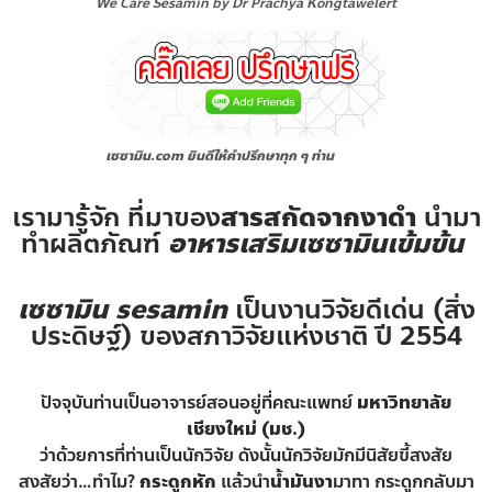
We Care Sesamin by Dr Prachya Kongtawelert
เซซามิน.com ยินดีให้คำปรึกษาทุก ๆ ท่าน
เรามารู้จัก ที่มาของ
สารสกัดจากงาดำ
นำมา
ทำผลิตภัณฑ์
อาหารเสริมเซซามินเข้มข้น
เซซามิน sesamin
เป็นงานวิจัยดีเด่น (สิ่ง
ประดิษฐ์) ของสภาวิจัยแห่งชาติ ปี 2554
ปัจจุบันท่านเป็นอาจารย์สอนอยู่ที่คณะแพทย์
มหาวิทยาลัย
เชียงใหม่ (มช.)
ว่าด้วยการที่ท่านเป็นนักวิจัย ดังนั้นนักวิจัยมักมีนิสัยขี้สงสัย
สงสัยว่า…ทำไม?
กระดูกหัก
แล้วนำ
น้ำมันงา
มาทา กระดูกกลับมา