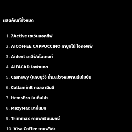
ผลิตภัณฑ์ทั้งหมด
7Active เซเว่นแอคทีฟ
AICOFFEE CAPPUCCINO คาปูชิโน่ ไอคอฟฟี่
Aident ยาสีฟันไอเดนท์
AIFACAD ไอฟาแคด
Cashewy (แคชชูวี่) น้ำมะม่วงหิมพานต์เข้มข้น
CollaminB คอลลามินบี
ItemsPro ไอเท็มโปร
MazyMac มาซี่แมค
Trimmax กาแฟทริมแมกซ์
Visa Coffee กาแฟวีซ่า