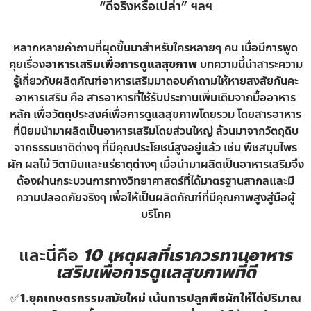
“ดีจริงหรือเปล่า” ฯลฯ
หลากหลายคำถามที่ผุดขึ้นมาสำหรับใครหลายๆ คน เมื่อมีการพูด
คุยเรื่อง
อาหารเสริมเพื่อการดูแลสุขภาพ
บทความนี้นำสาระความ
รู้เกี่ยวกับผลิตภัณฑ์อาหารเสริมมาตอบคำถามให้หายสงสัยกันคะ
อาหารเสริม คือ สารอาหารที่ใช้รับประทานเพิ่มเติมจากมื้ออาหาร
หลัก เพื่อวัตถุประสงค์เพื่อการดูแลสุขภาพโดยรวม โดยสารอาหาร
ที่นิยมนำมาผลิตเป็นอาหารเสริมโดยส่วนใหญ่ ล้วนมาจากวัตถุดิบ
จากธรรมชาติต่างๆ ที่มีคุณประโยชน์สูงอยู่แล้ว เช่น พืชสมุนไพร
ผัก ผลไม้ วิตามินและแร่ธาตุต่างๆ เมื่อนำมาผลิตเป็นอาหารเสริมจึง
ต้องผ่านกระบวนการทางวิทยาศาสตร์ที่ได้มาตรฐานสากลและมี
ความปลอดภัยจริงๆ เพื่อให้เป็นผลิตภัณฑ์ที่มีคุณภาพสูงสู่มือผู้
บริโภค
และนี่คือ
10 เหตุผลที่เราควรทานอาหาร
เสริมเพื่อการดูแลสุขภาพที่ดี
✅
1.ยุคเกษตรกรรมสมัยใหม่ เน้นการปลูกพืชผักให้ได้ปริมาณ