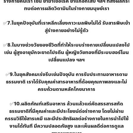
ร่างกายคนเรา เช่น ยาฆ่าเชื้อโรค ยาแก้อักเสบ ฯลฯ ที่ส่งผลกระ
ทบต่อการผลิตวิตามินในร่างกายมนุษย์เรา
✅
7.ในยุคปัจจุบันที่เราหลีกเลี่ยงภาวะมลพิษไม่ได้ รับสารพิษเข้า
สู่ร่างกายอย่างไม่รู้ตัว
✅
8.ในบางช่วงวัยของชีวิตที่ทำให้ระบบร่างกายเปลี่ยนแปลงไป
เช่น ผู้สูงอายุมักจะขาดโปรตีน ผู้หญิงวัยทองที่มีระบบฮอร์โมน
เปลี่ยนแปลง ฯลฯ
✅
9.ในยุคสังคมเร่งรีบเช่นปัจจุบัน การรับประทานอาหารตาม
ธรรมชาติ เราได้รับคุณค่าสารอาหารที่ด้อยคุณภาพลงและไม่
ครบถ้วนตามหลักโภชนาการ
✅
10.ผลิตภัณฑ์เสริมอาหาร ล้วนแล้วแต่คัดสรรสารสกัด
ธรรมชาติที่มีคุณค่าและมีประโยชน์ต่อร่างกาย โดยไม่ผ่าน
กรรมวิธีใช้สารเคมี และมีประสิทธิผลต่อร่างกายในการนำไปใช้
งานได้ทันที มีความปลอดภัยสูง และเห็นผลดีต่อการดูแล