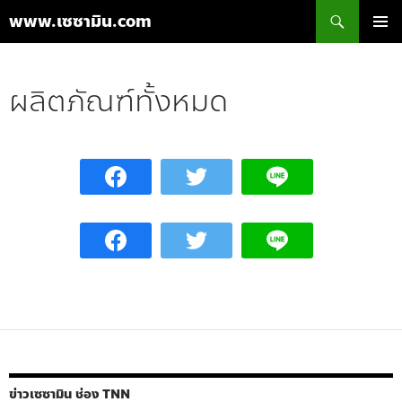
ค้นหา
www.เซซามิน.com
ข้าม
เมนูหลัก
ไป
ยัง
ผลิตภัณฑ์ทั้งหมด
เนื้อหา
ข่าวเซซามิน ช่อง TNN