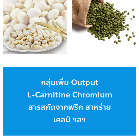
กลุ่มเพิ่ม Output
L-Carnitine Chromium
สารสกัดจากพริก สาหร่าย
เคลป์ ฯลฯ