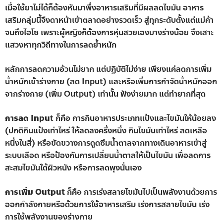
เมื่อใช้ยาไม่ได้ก็ต้องหันมาพึ่งอาหารเสริมที่มีผลลดไขมัน อาหาร
เสริมกลุ่มนี้จึงดาหน้าเข้าตลาดอย่างรวดเร็ว สู่ทุกระดับตั้งแต่แม่ค้า
จนถึงไฮโซ เพราะผู้หญิงก็ต้องการหุ่นสวยเองบางร่างน้อย จึงเสาะ
แสวงหาทุกวิถีทางในการลดย้ำหนัก
หลักการลดความอ้วนไม่ยาก แต่ปฏิบัติไม่ง่าย เพียงแค่ลดการเพิ่ม
น้ำหนักเข้าร่างกาย (ลด Input) และหรือเพิ่มการกำจัดน้ำหนักออก
จากร่างกาย (เพิ่ม Output) เท่านั้น ฟังง่ายมาก แต่ทำยากที่สุด
การลด Inpu
t ก็คือ การกินอาหารประเภทแป้งและไขมันให้น้อยลง
(ปกติกินแป้งเท่าไหร่ ให้ลดลงครึ่งหนึ่ง กินไขมันเท่าไหร่ ลดเหลือ
หนึ่งในสี่) หรือขัดขวางการดูดซึมน้ำตาลจากทางเดินอาหารเข้าสู่
ระบบเลือด หรือป้องกันการเปลี่ยนน้ำตาลให้เป็นไขมัน เพื่อลดการ
สะสมไขมันใต้ผิวหนัง หรือการลดพุงนั่นเอง
การเพิ่ม Output
ก็คือ การเร่งสลายไขมันไปเป็นพลังงานด้วยการ
ออกกำลังกายหรือด้วยการใช้อาหารเสริม เร่งการสลายไขมัน เร่ง
การใช้พลังงานของร่างกาย