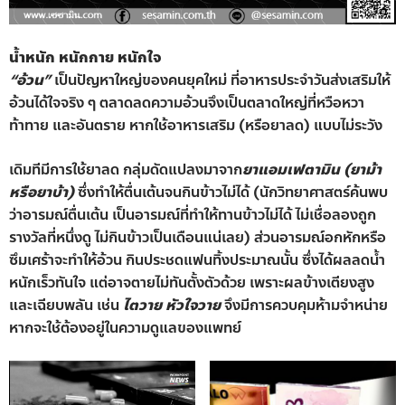
น้ำหนัก หนักกาย หนักใจ
“อ้วน”
เป็นปัญหาใหญ่ของคนยุคใหม่ ที่อาหารประจำวันส่งเสริมให้
อ้วนได้ใจจริง ๆ ตลาดลดความอ้วนจึงเป็นตลาดใหญ่ที่หวือหวา
ท้าทาย และอันตราย หากใช้อาหารเสริม (หรือยาลด) แบบไม่ระวัง
เดิมทีมีการใช้ยาลด กลุ่มดัดแปลงมาจาก
ยาแอมเฟตามิน (ยาม้า
หรือยาบ้า)
ซึ่งทำให้ตื่นเต้นจนกินข้าวไม่ได้ (นักวิทยาศาสตร์ค้นพบ
ว่าอารมณ์ตื่นเต้น เป็นอารมณ์ที่ทำให้ทานข้าวไม่ได้ ไม่เชื่อลองถูก
รางวัลที่หนึ่งดู ไม่กินข้าวเป็นเดือนแน่เลย) ส่วนอารมณ์อกหักหรือ
ซึมเศร้าจะทำให้อ้วน กินประชดแฟนทิ้งประมาณนั้น ซึ่งได้ผลลดน้ำ
หนักเร็วทันใจ แต่อาจตายไม่ทันตั้งตัวด้วย เพราะผลข้างเตียงสูง
และเฉียบพลัน เช่น
ไตวาย หัวใจวาย
จึงมีการควบคุมห้ามจำหน่าย
หากจะใช้ต้องอยู่ในความดูแลของแพทย์