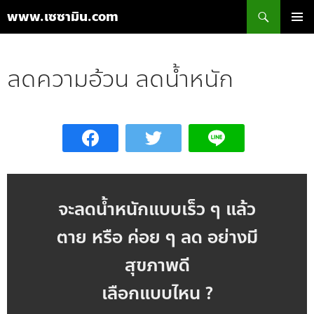
ค้นหา
www.เซซามิน.com
ข้าม
เมนูหลัก
ไป
ยัง
ลดความอ้วน ลดน้ำหนัก
เนื้อหา
จะลดน้ำหนักแบบเร็ว ๆ แล้ว
ตาย หรือ ค่อย ๆ ลด อย่างมี
สุขภาพดี
เลือกแบบไหน ?