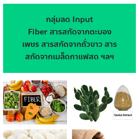
กลุ่มลด Input
Fiber สารสกัดจากตะบอง
เพชร สารสกัดจากถั่วขาว สาร
สกัดจากเมล็ดกาแฟสด ฯลฯ