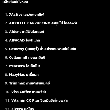
ผลิตภัณฑ์ทั้งหมด
7Active เซเว่นแอคทีฟ
AICOFFEE CAPPUCCINO คาปูชิโน่ ไอคอฟฟี่
Aident ยาสีฟันไอเดนท์
AIFACAD ไอฟาแคด
Cashewy (แคชชูวี่) น้ำมะม่วงหิมพานต์เข้มข้น
CollaminB คอลลามินบี
ItemsPro ไอเท็มโปร
MazyMac มาซี่แมค
Trimmax กาแฟทริมแมกซ์
Visa Coffee กาแฟวีซ่า
Vitamin CX Plus วิตามินซีเอ็กซ์พลัส
ZixPro ซิกโปร