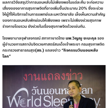
ผลการวิจัยสรุปว่าการนอนหลับไม่เพียงพอในแต่ละคืน จะก่อความ
เสี่ยงของอาการสุขภาพจิตที่อาจเพิ่มขึ้นประมาณ 20% ซึ่งจะช่วย
ให้ผู้ที่ให้บริการด้านการแพทย์และมหาวิทยาลัย เล็งเห็นความสำคัญ
ของการนอนหลับพักผ่อนให้เพียงพอ เพราะไม่เพียงช่วยสุขภาพ
ร่างกายโดยรวม ยังช่วยในเรื่องสุขภาพจิตด้วยเช่นกัน.
โรงพยาบาลจุฬาลงกรณ์ สภากาชาดไทย
นพ.วิญญู ชะนะกุล
รอง
ผู้อำนวยการสถาบันจิตเวชศาสตร์สมเด็จเจ้าพระยา กรมสุขภาพจิต
กระทรวงสาธารณสุข
(สธ.)
แถลงข่าว
“กิจกรรมวันนอนหลับ
โลก”