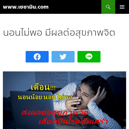
ค้นหา
www.เซซามิน.com
ข้าม
เมนูหลัก
ไป
ยัง
นอนไม่พอ มีผลต่อสุขภาพจิต
เนื้อหา