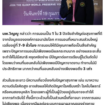
นพ.วิญญู
กล่าวว่า การนอนเป็น
1
ใน
3
ปัจจัยสำคัญต่อสุขภาพที่ดี
จากข้อมูลขององค์การอนามัยโลก การนอนที่เหมาะสมส่วนใหญ่
เฉลี่ยอยู่ที่
7-9 ชั่วโมง
การนอนให้ดีมีคุณภาพถือเป็นสิ่งสำคัญ
เพราะปัญหาการนอนไม่เพียงพอมีผลกระทบมาก อย่างผลระยะสั้น
จะทำให้ไม่มีสมาธิ หงุดหงิดง่าย มีปัญหาต่อการเรียนรู้ในวันถัดไป
โดยพบว่าคนที่นอนหลับไม่เพียงพอมีปัญหาขาดงาน ทำงานไม่มี
ประสิทธิภาพ มากกว่าคนที่นอนหลับอย่างเพียงพอถึง
3 เท่า
ส่วนในระยะยาว มีความเกี่ยวข้องกับปัญหาสุขภาพ เช่น เบาหวาน
ความดันโลหิตสูง อาจส่งผลให้เกิดปัญหาโรคซึมเศร้า โรคไบโพลาร์
หรือคนสองบุคลิก โดยเฉพาะผู้ที่เป็นผู้ป่วยอยู่เดิมอาจจะทำให้
อาการกำเริบได้ ทั้งนี้ภาวะอ้วนก็เป็นส่วนหนึ่งที่อาจมา จากการนอน
ไม่เพียงพอ เนื่องจากมีผลต่อระบบการเผาผลาญของร่างกาย