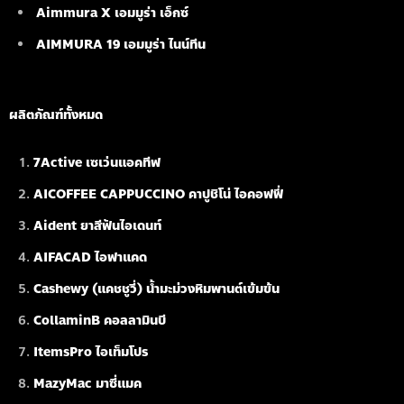
Aimmura X เอมมูร่า เอ็กซ์
AIMMURA 19
เอมมูร่า ไนน์ทีน
ผลิตภัณฑ์ทั้งหมด
7Active เซเว่นแอคทีฟ
AICOFFEE CAPPUCCINO คาปูชิโน่ ไอคอฟฟี่
Aident ยาสีฟันไอเดนท์
AIFACAD ไอฟาแคด
Cashewy (แคชชูวี่) น้ำมะม่วงหิมพานต์เข้มข้น
CollaminB คอลลามินบี
ItemsPro ไอเท็มโปร
MazyMac มาซี่แมค