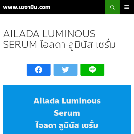
ค้นหา
www.เซซามิน.com
ข้าม
เมนูหลัก
ไป
ยัง
AILADA LUMINOUS
เนื้อหา
SERUM ไอลดา ลูมินัส เซรั่ม
Ailada Luminous
Serum
ไอลดา ลูมินัส เซรั่ม