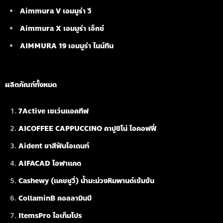
Aimmura V เอมมูร่า วี
Aimmura X เอมมูร่า เอ็กซ์
AIMMURA 19
เอมมูร่า ไนน์ทีน
ผลิตภัณฑ์ทั้งหมด
7Active เซเว่นแอคทีฟ
AICOFFEE CAPPUCCINO คาปูชิโน่ ไอคอฟฟี่
Aident ยาสีฟันไอเดนท์
AIFACAD ไอฟาแคด
Cashewy (แคชชูวี่) น้ำมะม่วงหิมพานต์เข้มข้น
CollaminB คอลลามินบี
ItemsPro ไอเท็มโปร