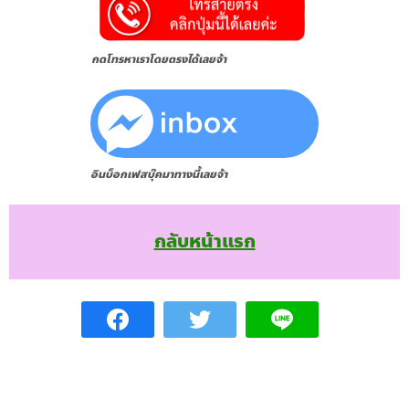
กดโทรหาเราโดยตรงได้เลยจ้า
อินบ็อกเฟสบุ๊คมาทางนี้เลยจ้า
กลับหน้าแรก