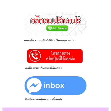
เซซามิน.com ยินดีให้คำปรึกษาทุก ๆ ท่าน
กดโทรหาเราโดยตรงได้เลยจ้า
อินบ็อกเฟสบุ๊คมาทางนี้เลยจ้า