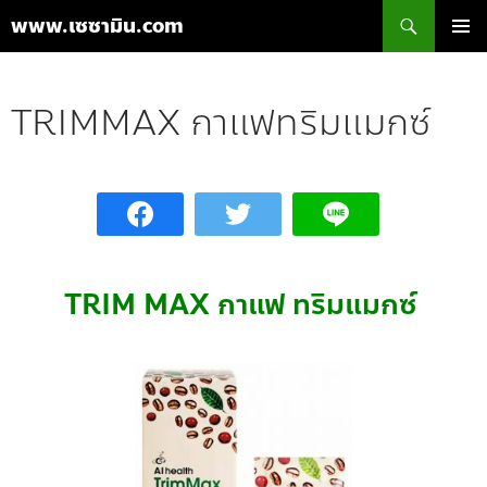
ค้นหา
www.เซซามิน.com
ข้าม
เมนูหลัก
ไป
ยัง
TRIMMAX กาแฟทริมแมกซ์
เนื้อหา
TRIM MAX กาแฟ ทริมแมกซ์