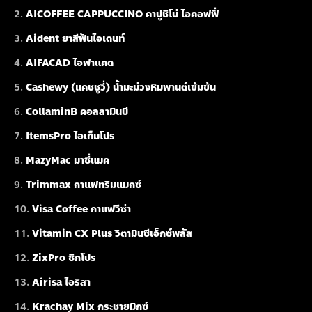
AICOFFEE CAPPUCCINO คาปูชิโน่ ไอคอฟฟี่
Aident ยาสีฟันไอเดนท์
AIFACAD ไอฟาแคด
Cashewy (แคชชูวี่) น้ำมะม่วงหิมพานต์เข้มข้น
CollaminB คอลลามินบี
ItemsPro ไอเท็มโปร
MazyMac มาซี่แมค
Trimmax กาแฟทริมแมกซ์
Visa Coffee กาแฟวีซ่า
Vitamin CX Plus วิตามินซีเอ็กซ์พลัส
ZixPro ซิกโปร
Airisa ไอริสา
Krachay Mix กระชายมิกซ์