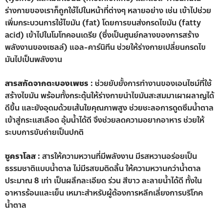
ร่างกายของเราก็ถูกใช้ไปในหน้าที่ต่างๆ หลายอย่าง เช่น เข้าไปช่วย
เพิ่มกระบวนการใช้ไขมัน (fat) โดยการขนส่งกรดไขมัน (fatty
acid) เข้าไปในโมโทคอนเดรีย (ซึ่งเป็นศูนย์กลางของการสร้าง
พลังงานของเซลล์) แอล-คาร์นิทีน ช่วยให้ร่างกายเปลี่ยนกรดไข
มันไปเป็นพลังงาน
สารสกัดจากตะบองเพชร :
ช่วยยับยั้งการทำงานของเอนไซม์ที่ใช้
สร้างไขมัน พร้อมทั้งกระตุ้นให้ร่างกายนำไขมันสะสมมาเผาผลาญได้
ดีขึ้น และยังอุดมด้วยเส้นใยคุณภาพสูง ช่วยชะลอการดูดซึมน้ำตาล
เข้าสู่กระแสเลือด อุ้มน้ำได้ดี จึงช่วยลดความอยากอาหาร ช่วยให้
ระบบการขับถ่ายเป็นปกติ
ซูคราโลส :
สารให้ความหวานที่มีพลังงาน มีรสหวานอร่อยเป็น
ธรรมชาติแบบน้ำตาล ไม่มีรสขมติดลิ้น ให้ความหวานกว่าน้ำตาล
ประมาณ 8 เท่า เป็นผลึกละเอียด ร่วน สีขาว ละลายน้ำได้ดี ทั้งใน
อาหารร้อนและเย็น เหมาะสำหรับผู้ต้องการหลีกเลี่ยงการบริโภค
น้ำตาล