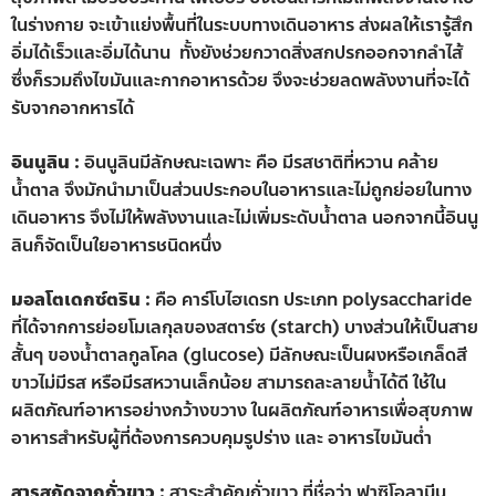
ในร่างกาย จะเข้าแย่งพื้นที่ในระบบทางเดินอาหาร ส่งผลให้เรารู้สึก
อิ่มได้เร็วและอิ่มได้นาน ทั้งยังช่วยกวาดสิ่งสกปรกออกจากลำไส้
ซึ่งก็รวมถึงไขมันและกากอาหารด้วย จึงจะช่วยลดพลังงานที่จะได้
รับจากอากหารได้
อินนูลิน :
อินนูลินมีลักษณะเฉพาะ คือ มีรสชาติที่หวาน คล้าย
น้ำตาล จึงมักนำมาเป็นส่วนประกอบในอาหารและไม่ถูกย่อยในทาง
เดินอาหาร จึงไม่ให้พลังงานและไม่เพิ่มระดับน้ำตาล นอกจากนี้อินนู
ลินก็จัดเป็นใยอาหารชนิดหนึ่ง
มอลโตเดกซ์ตริน :
คือ คาร์โบไฮเดรท ประเภท polysaccharide
ที่ได้จากการย่อยโมเลกุลของสตาร์ซ (starch) บางส่วนให้เป็นสาย
สั้นๆ ของน้ำตาลกูลโคล (glucose) มีลักษณะเป็นผงหรือเกล็ดสี
ขาวไม่มีรส หรือมีรสหวานเล็กน้อย สามารถละลายน้ำได้ดี ใช้ใน
ผลิตภัณฑ์อาหารอย่างกว้างขวาง ในผลิตภัณฑ์อาหารเพื่อสุขภาพ
อาหารสำหรับผู้ที่ต้องการควบคุมรูปร่าง และ อาหารไขมันต่ำ
สารสกัดจากถั่วขาว :
สาระสำคัญถั่วขาว ที่ชื่อว่า ฟาซิโอลามีน