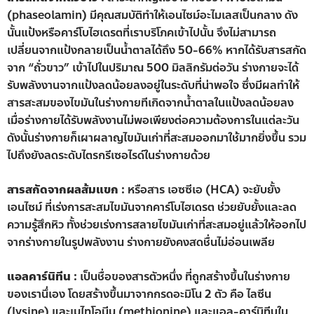
(phaseolamin) มีคุณสมบัติทำให้เอนไซม์อะไมเลสเป็นกลาง ดัง
นั้นแป้งหรือคาร์โบไฮเดรตที่เราบริโภคเข้าไปนั้น จึงไม่สามารถ
เปลี่ยนจากแป้งกลายเป็นน้ำตาลได้ถึง 50-66% หากได้รับสารสกัด
จาก “ถั่วขาว” เข้าไปในปริมาณ 500 มิลลิกรัมต่อวัน ร่างกายจะได้
รับพลังงานจากแป้งลดน้อยลงอยู่ในระดับที่น่าพอใจ ซึ่งมีผลทำให้
สารสะสมของไขมันในร่างกายทีเกิดจากน้ำตาลในแป้งลดน้อยลง
เมื่อร่างกายได้รับพลังงานไม่พอเพียงต่อความต้องการในแต่ละวัน
ดังนั้นร่างกายก็เผาผลาญไขมันเก่าที่สะสมออกมาใช้มากยิ่งขึ้น รวม
ไปถึงยังลดระดับไตรกรีเซอไรด์ในร่างกายด้วย
สารสกัดจากผลส้มแขก :
หรือสาร เอซซีเอ (HCA) จะยับยั้ง
เอนไซม์ ที่เร่งการสะสมไขมันจากคาร์โบไฮเดรต ช่วยยับยั้งและลด
ความรู้สึกหิว ทั้งช่วยเร่งการสลายไขมันเก่าที่สะสมอยู่แล้วให้ออกไป
จากร่างกายในรูปพลังงาน ร่างกายยังคงสดชื่นไม่อ่อนเพลีย
แอลคาร์นิทีน :
เป็นชื่อของสารตัวหนึ่ง ที่ถูกสร้างขึ้นในร่างกาย
ของเรานึ่เอง โดยสร้างขึ้นมาจากกรดอะมิโน 2 ตัว คือ ไลซีน
(lysine) และเมไทโอนีน (methionine) และแอล-คาร์นิทีนใน