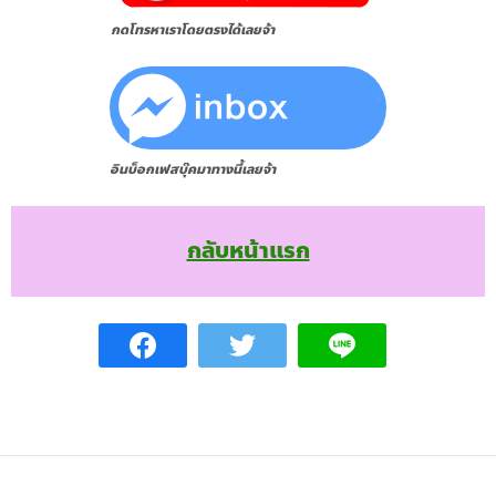
กดโทรหาเราโดยตรงได้เลยจ้า
อินบ็อกเฟสบุ๊คมาทางนี้เลยจ้า
กลับหน้าแรก