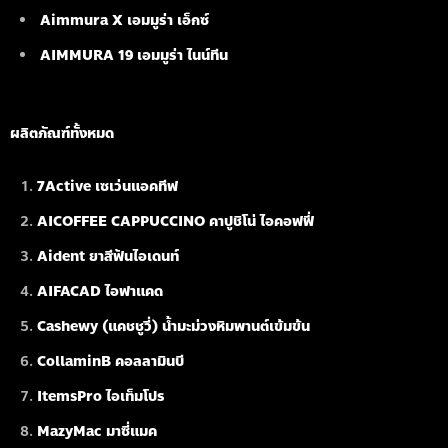
Aimmura X เอมมูร่า เอ็กซ์
AIMMURA 19
เอมมูร่า ไนน์ทีน
ผลิตภัณฑ์ทั้งหมด
7Active เซเว่นแอคทีฟ
AICOFFEE CAPPUCCINO คาปูชิโน่ ไอคอฟฟี่
Aident ยาสีฟันไอเดนท์
AIFACAD ไอฟาแคด
Cashewy (แคชชูวี่) น้ำมะม่วงหิมพานต์เข้มข้น
CollaminB คอลลามินบี
ItemsPro ไอเท็มโปร
MazyMac มาซี่แมค