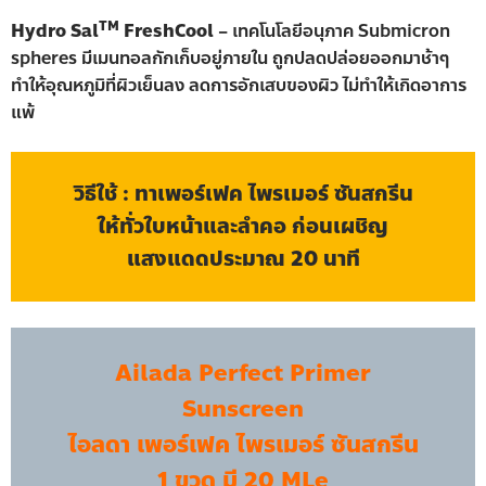
TM
Hydro Sal
FreshCool
– เทคโนโลยีอนุภาค Submicron
spheres มีเมนทอลกักเก็บอยู่ภายใน ถูกปลดปล่อยออกมาช้าๆ
ทำให้อุณหภูมิที่ผิวเย็นลง ลดการอักเสบของผิว ไม่ทำให้เกิดอาการ
แพ้
วิธีใช้ : ทาเพอร์เฟค ไพรเมอร์ ซันสกรีน
ให้ทั่วใบหน้าและลำคอ ก่อนเผชิญ
แสงแดดประมาณ 20 นาที
Ailada Perfect Primer
Sunscreen
ไอลดา เพอร์เฟค ไพรเมอร์ ซันสกรีน
1 ขวด มี 20 MLe