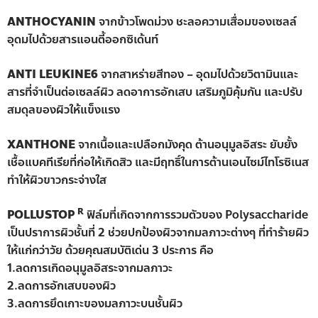
ANTHOCYANIN
จากข้าวโพดม่วง ชะลอความเสื่อมของเซลล์
อุดมไปด้วยสารแอนตี้ออกซิเด้นท์
ANTI LEUKINE6
จากสาหร่ายสีทอง – อุดมไปด้วยวิตามินและ
สารที่จำเป็นต่อเซลล์ผิว ลดอาการอักเสบ เสริมภูมิคุ้มกัน และปรับ
สมดุลของผิวให้แข็งแรง
XANTHONE
จากเนื้อและเปลือกมังคุด ต้านอนุมูลอิสระ ยับยั้ง
เชื้อแบคทีเรียที่ก่อให้เกิดสิว และมีฤทธิ์ในการต้านเอนไซม์ไทโรซิเนส
ทำให้ผิวขาวกระจ่างใส
R
POLLUSTOP
ฟิล์มที่เกิดจากการรวมตัวของ Polysaccharide
เป็นปราการผิวชั้นที่ 2 ช่วยปกป้องผิวจากมลภาวะต่างๆ ที่ทำร้ายผิว
ให้แก่กว่าวัย ด้วยคุณสมบัติเด่น 3 ประการ คือ
1.ลดการเกิดอนุมูลอิสระจากมลภาวะ
2.ลดการอักเสบของผิว
3.ลดการยึดเกาะของมลภาวะบนชั้นผิว