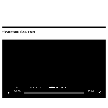
ข่าวเซซามิน ช่อง TNN
ตัว
เล่น
ไฟล์
วิดีโอ
00:00
23:01