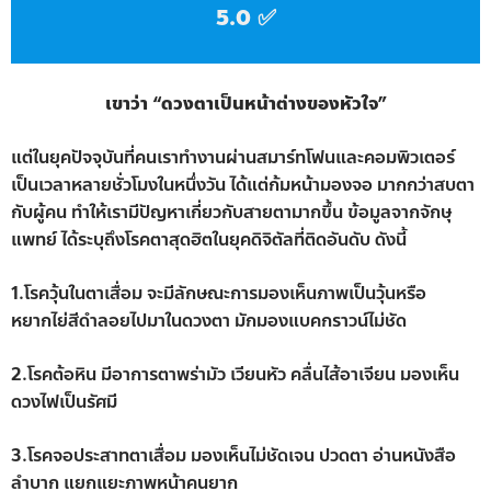
5.0 ✅
เขาว่า “ดวงตาเป็นหน้าต่างของหัวใจ”
แต่ในยุคปัจจุบันที่คนเราทำงานผ่านสมาร์ทโฟนและคอมพิวเตอร์
เป็นเวลาหลายชั่วโมงในหนึ่งวัน ได้แต่ก้มหน้ามองจอ มากกว่าสบตา
กับผู้คน ทำให้เรามีปัญหาเกี่ยวกับสายตามากขึ้น ข้อมูลจากจักษุ
แพทย์ ได้ระบุถึงโรคตาสุดฮิตในยุคดิจิตัลที่ติดอันดับ ดังนี้
1.โรควุ้นในตาเสื่อม จะมีลักษณะการมองเห็นภาพเป็นวุ้นหรือ
หยากไย่สีดำลอยไปมาในดวงตา มักมองแบคกราวน์ไม่ชัด
2.โรคต้อหิน มีอาการตาพร่ามัว เวียนหัว คลื่นไส้อาเจียน มองเห็น
ดวงไฟเป็นรัศมี
3.โรคจอประสาทตาเสื่อม มองเห็นไม่ชัดเจน ปวดตา อ่านหนังสือ
ลำบาก แยกแยะภาพหน้าคนยาก