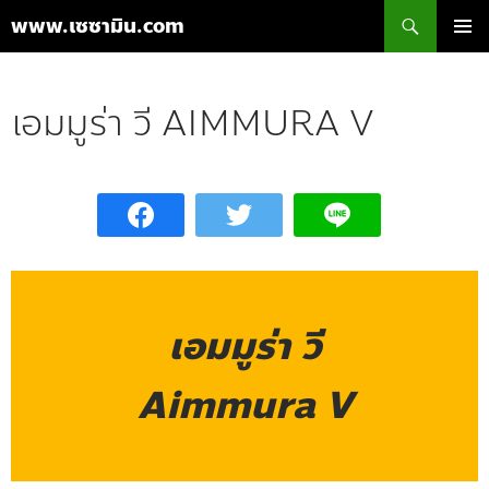
ค้นหา
www.เซซามิน.com
ข้าม
เมนูหลัก
ไป
ยัง
เอมมูร่า วี AIMMURA V
เนื้อหา
เอมมูร่า วี
Aimmura V