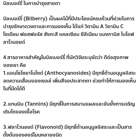
บิลเบอร์รี่ ในการบำรุงสายตา
บิลเบอร์รี่ (Bilberry) เป็นผลไม้ที่มีประโยชน์ครบถ้วนที่ช่วยในการ
บำรุงรักษาดวงตาและการมองเห็น ได้แก่ วิตามิน A วิตามิน C
โซเดียม ฟอสฟอรัส สังกะสี แคลเซียม ซีลีเนียม แมงกานิส ไบโอฟ
ลาโวนอยด์
4 สารอาหารสำคัญในบิลเบอร์รี่ ที่นักวิจัยระบุชัดว่า ดีต่อสุขภาพ
ของเรา คือ
1.แอนโธไซยาโนไซด์ (Anthocyanosides) มีฤทธิ์ต้านอนุมูลอิสระ
ลดความเสื่อมของเซลล์ เพิ่มสีจอประสาทตา ช่วยทำให้การมองเห็น
ในที่มืดได้ดี
2.แทนนิน (Tannins) มีฤทธิ์ในการสมานแผลและยับยั้งการเจริญ
เติบโตของเชื้อโรค
3.ฟลาโวนอยด์ (Flavonoid) มีฤทธิ์ต้านอนุมูลอิสระและเป็นสาร
ตั้งต้นของฮอร์โมนหลายชนิด