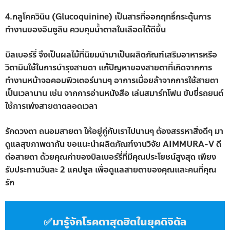
4.กลูโคควินิน (Glucoquinine) เป็นสารที่ออกฤทธิ์กระตุ้นการ
ทำงานของอินซูลิน ควบคุมน้ำตาลในเลือดได้ดีขึ้น
บิลเบอร์รี่ จึงเป็นผลไม้ที่นิยมนำมาเป็นผลิตภัณฑ์เสริมอาหารหรือ
วิตามินใช้ในการบำรุงสายตา แก้ปัญหาของสายตาที่เกิดจากการ
ทำงานหน้าจอคอมพิวเตอร์นานๆ อาการเมื่อยล้าจากการใช้สายตา
เป็นเวลานาน เช่น จากการอ่านหนังสือ เล่นสมาร์ทโฟน ขับขี่รถยนต์
ใช้การเพ่งสายตาตลอดเวลา
รักดวงตา ถนอมสายตา ให้อยู่คู่กับเราไปนานๆ ต้องสรรหาสิ่งดีๆ มา
ดูแลสุขภาพตากัน ขอแนะนำผลิตภัณฑ์งานวิจัย AIMMURA-V ดี
ต่อสายตา ด้วยคุณค่าของบิลเบอร์รี่ที่มีคุณประโยชน์สูงสุด เพียง
รับประทานวันละ 2 แคปซูล เพื่อดูแลสายตาของคุณและคนที่คุณ
รัก
✅มารู้จักโรคตาสุดฮิตในยุคดิจิตัล