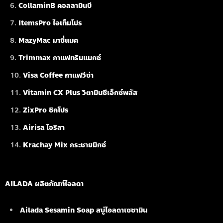
CollaminB คอลลามินบี
ItemsPro ไอเท็มโปร
MazyMac มาซี่แมค
Trimmax กาแฟทริมแมกซ์
Visa Coffee กาแฟวีซ่า
Vitamin CX Plus วิตามินซีเอ็กซ์พลัส
ZixPro ซิกโปร
Airisa ไอริสา
Krachay Mix กระชายมิกซ์
AILADA ผลิตภัณฑ์ไอลดา
Ailada Sesamin Soap
สบู่ไอลดาเซซามิน