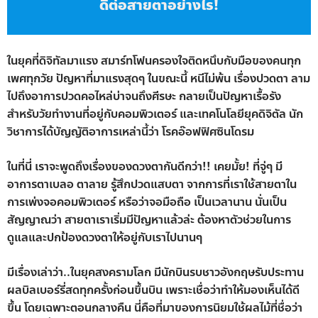
ดีต่อสายตาอย่างไร!
ในยุคที่ดิจิทัลมาแรง สมาร์ทโฟนครองใจติดหนึบกับมือของคนทุก
เพศทุกวัย ปัญหาที่มาแรงสุดๆ ในขณะนี้ หนีไม่พ้น เรื่องปวดตา ลาม
ไปถึงอาการปวดคอไหล่บ่าจนถึงศีรษะ กลายเป็นปัญหาเรื้อรัง
สำหรับวัยทำงานที่อยู่กับคอมพิวเตอร์ และเทคโนโลยียุคดิจิตัล นัก
วิชาการได้บัญญัติอาการเหล่านี้ว่า โรคอ๊อฟฟิศซินโดรม
ในที่นี่ เราจะพูดถึงเรื่องของดวงตากันดีกว่า!! เคยมั้ย! ที่จู่ๆ มี
อาการตาเบลอ ตาลาย รู้สึกปวดแสบตา จากการที่เราใช้สายตาใน
การเพ่งจอคอมพิวเตอร์ หรือว่าจอมือถือ เป็นเวลานาน นั่นเป็น
สัญญาณว่า สายตาเราเริ่มมีปัญหาแล้วล่ะ ต้องหาตัวช่วยในการ
ดูแลและปกป้องดวงตาให้อยู่กับเราไปนานๆ
มีเรื่องเล่าว่า..ในยุคสงครามโลก มีนักบินรบชาวอังกฤษรับประทาน
ผลบิลเบอร์รี่สดทุกครั้งก่อนขึ้นบิน เพราะเชื่อว่าทำให้มองเห็นได้ดี
ขึ้น โดยเฉพาะตอนกลางคืน นี่คือที่มาของการนิยมใช้ผลไม้ที่ชื่อว่า