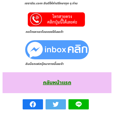
เซซามิน.com ยินดีให้คำปรึกษาทุก ๆ ท่าน
กดโทรหาเราโดยตรงได้เลยจ้า
อินบ็อกเฟสบุ๊คมาทางนี้เลยจ้า
กลับหน้าแรก