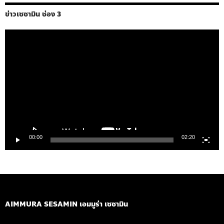
ข่าวเซซามิน ช่อง 3
ตัว
เล่น
ไฟล์
วิดีโอ
00:00
02:20
AIMMURA SESAMIN เอมมูร่า เซซามิน