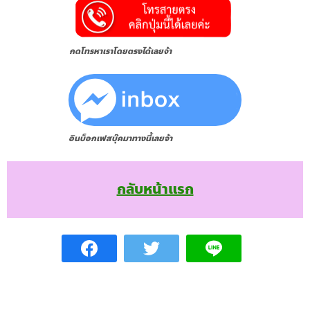
กดโทรหาเราโดยตรงได้เลยจ้า
อินบ็อกเฟสบุ๊คมาทางนี้เลยจ้า
กลับหน้าแรก