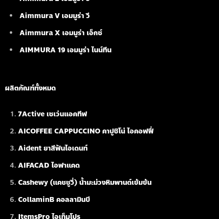
Aimmura V เอมมูร่า วี
Aimmura X เอมมูร่า เอ็กซ์
AIMMURA 19
เอมมูร่า ไนน์ทีน
ผลิตภัณฑ์ทั้งหมด
7Active เซเว่นแอคทีฟ
AICOFFEE CAPPUCCINO คาปูชิโน่ ไอคอฟฟี่
Aident ยาสีฟันไอเดนท์
AIFACAD ไอฟาแคด
Cashewy (แคชชูวี่) น้ำมะม่วงหิมพานต์เข้มข้น
CollaminB คอลลามินบี
ItemsPro ไอเท็มโปร