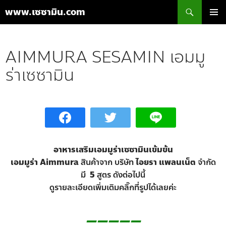
ค้นหา
www.เซซามิน.com
ข้าม
เมนูหลัก
ไป
ยัง
AIMMURA SESAMIN เอมมู
เนื้อหา
ร่าเซซามิน
อาหารเสริมเอมมูร่าเซซามินเข้มข้น
เอมมูร่า Aimmura
สินค้าจาก บริษัท
ไอยรา แพลนเน็ต
จำกัด
มี
5
สูตร ดังต่อไปนี้
ดูรายละเอียดเพิ่มเติมคลิ๊กที่รูปได้เลยค่ะ
—————