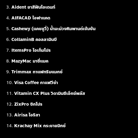
Aident ยาสีฟันไอเดนท์
AIFACAD ไอฟาแคด
Cashewy (แคชชูวี่) น้ำมะม่วงหิมพานต์เข้มข้น
CollaminB คอลลามินบี
ItemsPro ไอเท็มโปร
MazyMac มาซี่แมค
Trimmax กาแฟทริมแมกซ์
Visa Coffee กาแฟวีซ่า
Vitamin CX Plus วิตามินซีเอ็กซ์พลัส
ZixPro ซิกโปร
Airisa ไอริสา
Krachay Mix กระชายมิกซ์