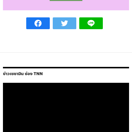
ข่าวเซซามิน ช่อง TNN
ตัว
เล่น
ไฟล์
วิดีโอ