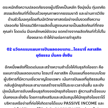
ตระหนักถึงความปลอดภัยของผู้บริโภคเป็นหลัก จึงมุ่งมั่น ทุ่มเทคัด
สรรผลิตภัณฑ์ที่เปี่ยมด้วยคุณภาพจากธรรมชาติ และผ่านการวิจัย
ด้านชีวโมเลกุลโดยทีมนักวิทยาศาสตร์อย่างเข้มงวดถึงความ
ปลอดภัย ใช้กรรมวิธีการผลิตขั้นสูงจนกลายเป็นผลิตภัณฑ์ที่ทรง
คุณค่า โดดเด่น มีเอกลักษณ์ชัดเจน แตกต่างจากผลิตภัณฑ์ทั่วไปใน
ท้องตลาด ทำให้ง่ายต่อการทำธุรกิจ
02 นวัตกรรมแผนการปันผลตอบแทน…ไตรนารี่ คลาสสิค
ยุติธรรม มั่นคง ยั่งยืน
อีกหนึ่งพลังที่โดดเด่นและสร้างความสำเร็จให้กับธุรกิจไอยรา คือ
แผนการปันผลตอบแทน ไตรนารี่ คลาสสิค เป็นแผนที่ออกแบบโดย
ผู้บริหารที่มีความเชี่ยวชาญโดยเฉพาะ เน้นการปันผลที่ยุติธรรมคืน
กลับสู่นักธุรกิจและสามารถสร้างรายได้ในระยะเวลาอันสั้น และยัง
มุ่งเน้นในการขับเคลื่อนธุรกิจของนักธุรกิจไอยรา สู่ความสำเร็จแบบ
มั่นคงและยั่งยืน โดยการส่งเสริมและสนับสนุนให้นักธุรกิจไอยราได้
บริหารเครือข่ายที่ก่อให้เกิดรายได้แบบ PASSIVE INCOME และ