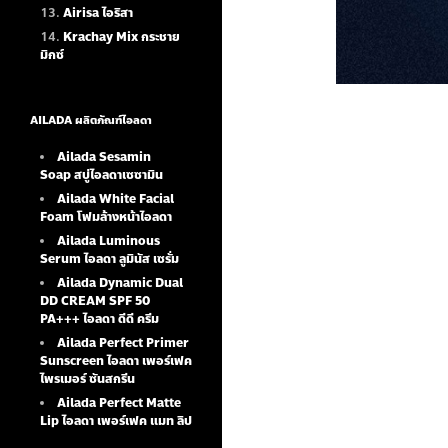
Airisa ไอริสา
Krachay Mix กระชาย
มิกซ์
AILADA ผลิตภัณฑ์ไอลดา
Ailada Sesamin
Soap
สบู่ไอลดาเซซามิน
Ailada White Facial
Foam
โฟมล้างหน้าไอลดา
Ailada Luminous
Serum
ไอลดา ลูมินัส เซรั่ม
Ailada Dynamic Dual
DD CREAM SPF 50
PA+++ ไอลดา ดีดี ครีม
Ailada Perfect Primer
Sunscreen ไอลดา เพอร์เฟค
ไพรเมอร์ ซันสกรีน
Ailada Perfect Matte
Lip ไอลดา เพอร์เฟค แมท ลิป