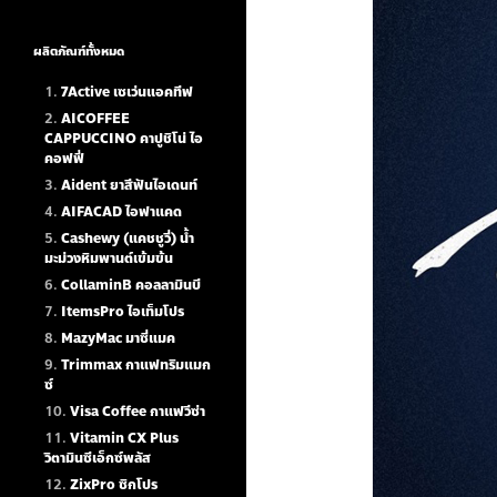
ผลิตภัณฑ์ทั้งหมด
7Active เซเว่นแอคทีฟ
AICOFFEE
CAPPUCCINO คาปูชิโน่ ไอ
คอฟฟี่
Aident ยาสีฟันไอเดนท์
AIFACAD ไอฟาแคด
Cashewy (แคชชูวี่) น้ำ
มะม่วงหิมพานต์เข้มข้น
CollaminB คอลลามินบี
ItemsPro ไอเท็มโปร
MazyMac มาซี่แมค
Trimmax กาแฟทริมแมก
ซ์
Visa Coffee กาแฟวีซ่า
Vitamin CX Plus
วิตามินซีเอ็กซ์พลัส
ZixPro ซิกโปร