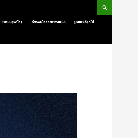
วเซซามิน(วิดีโอ)
เกี่ยวกับไอยราแพลนเน็ต
รู้ทันแชร์ลูกโซ่