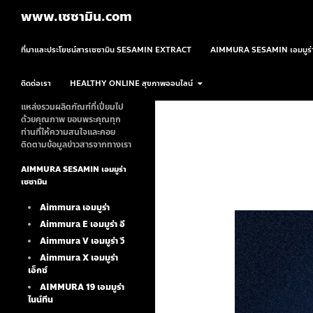
ค้นหา
www.เซซามิน.com
ข้ามไปยังเนื้อหา
ที่มาและประโยชน์สารเซซามิน SESAMIN EXTRACT
AIMMURA SESAMIN เอมมูร่า
ติดต่อเรา
HEALTHY ONLINE สุขภาพออนไลน์
แหล่งรวมผลิตภัณฑ์ที่เปี่ยมไป
ด้วยคุณภาพ ขอบพระคุณทุก
ท่านที่ให้ความสนใจและคอย
ติดตามข้อมูลข่าวสารจากทางเรา
AIMMURA SESAMIN เอมมูร่า
เซซามิน
Aimmura เอมมูร่า
Aimmura E เอมมูร่า อี
Aimmura V เอมมูร่า วี
Aimmura X เอมมูร่า
เอ็กซ์
AIMMURA 19
เอมมูร่า
ไนน์ทีน