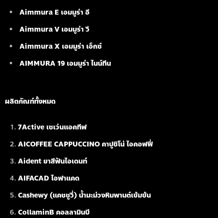
Aimmura E เอมมูร่า อี
Aimmura V เอมมูร่า วี
Aimmura X เอมมูร่า เอ็กซ์
AIMMURA 19
เอมมูร่า ไนน์ทีน
ผลิตภัณฑ์ทั้งหมด
7Active เซเว่นแอคทีฟ
AICOFFEE CAPPUCCINO คาปูชิโน่ ไอคอฟฟี่
Aident ยาสีฟันไอเดนท์
AIFACAD ไอฟาแคด
Cashewy (แคชชูวี่) น้ำมะม่วงหิมพานต์เข้มข้น
CollaminB คอลลามินบี