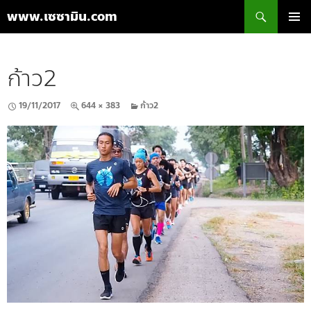
ค้นหา
www.เซซามิน.com
ข้าม
เมนูหลัก
ไป
ยัง
ก้าว2
เนื้อหา
19/11/2017
644 × 383
ก้าว2