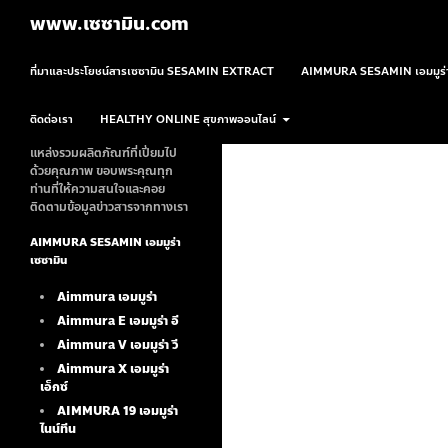
ค้นหา
www.เซซามิน.com
ข้ามไปยังเนื้อหา
ที่มาและประโยชน์สารเซซามิน SESAMIN EXTRACT
AIMMURA SESAMIN เอมมูร่า
ติดต่อเรา
HEALTHY ONLINE สุขภาพออนไลน์
แหล่งรวมผลิตภัณฑ์ที่เปี่ยมไป
ด้วยคุณภาพ ขอบพระคุณทุก
ท่านที่ให้ความสนใจและคอย
ติดตามข้อมูลข่าวสารจากทางเรา
AIMMURA SESAMIN เอมมูร่า
เซซามิน
Aimmura เอมมูร่า
Aimmura E เอมมูร่า อี
Aimmura V เอมมูร่า วี
Aimmura X เอมมูร่า
เอ็กซ์
AIMMURA 19
เอมมูร่า
ไนน์ทีน