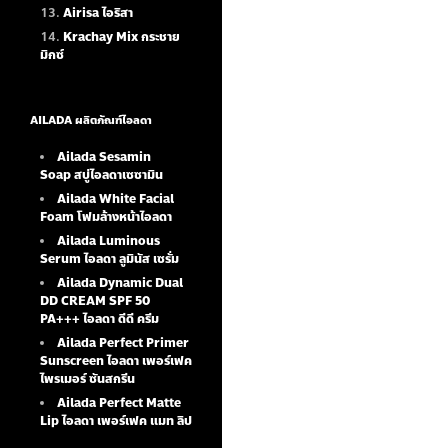
Airisa ไอริสา
Krachay Mix กระชาย
มิกซ์
AILADA ผลิตภัณฑ์ไอลดา
Ailada Sesamin
Soap
สบู่ไอลดาเซซามิน
Ailada White Facial
Foam
โฟมล้างหน้าไอลดา
Ailada Luminous
Serum
ไอลดา ลูมินัส เซรั่ม
Ailada Dynamic Dual
DD CREAM SPF 50
PA+++ ไอลดา ดีดี ครีม
Ailada Perfect Primer
Sunscreen ไอลดา เพอร์เฟค
ไพรเมอร์ ซันสกรีน
Ailada Perfect Matte
Lip ไอลดา เพอร์เฟค แมท ลิป