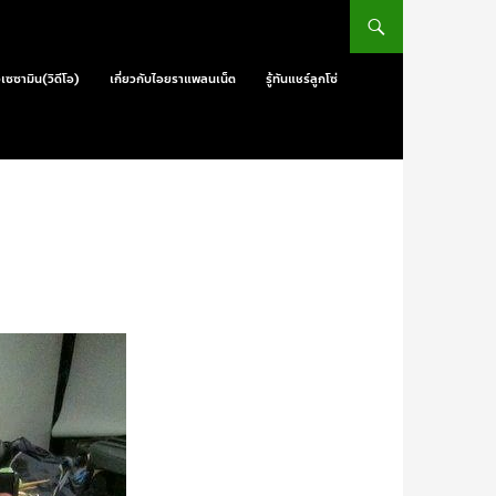
วเซซามิน(วิดีโอ)
เกี่ยวกับไอยราแพลนเน็ต
รู้ทันแชร์ลูกโซ่