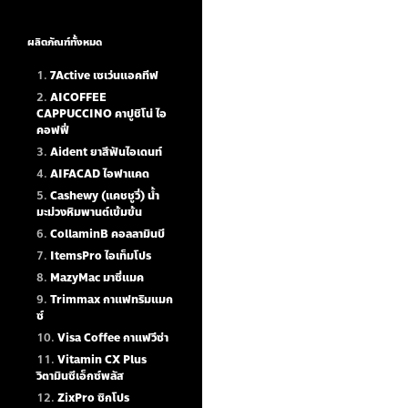
ผลิตภัณฑ์ทั้งหมด
7Active เซเว่นแอคทีฟ
AICOFFEE
CAPPUCCINO คาปูชิโน่ ไอ
คอฟฟี่
Aident ยาสีฟันไอเดนท์
AIFACAD ไอฟาแคด
Cashewy (แคชชูวี่) น้ำ
มะม่วงหิมพานต์เข้มข้น
CollaminB คอลลามินบี
ItemsPro ไอเท็มโปร
MazyMac มาซี่แมค
Trimmax กาแฟทริมแมก
ซ์
Visa Coffee กาแฟวีซ่า
Vitamin CX Plus
วิตามินซีเอ็กซ์พลัส
ZixPro ซิกโปร