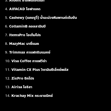
Aident ยาสีฟันไอเดนท์
AIFACAD ไอฟาแคด
Cashewy (แคชชูวี่) น้ำมะม่วงหิมพานต์เข้มข้น
CollaminB คอลลามินบี
ItemsPro ไอเท็มโปร
MazyMac มาซี่แมค
Trimmax กาแฟทริมแมกซ์
Visa Coffee กาแฟวีซ่า
Vitamin CX Plus วิตามินซีเอ็กซ์พลัส
ZixPro ซิกโปร
Airisa ไอริสา
Krachay Mix กระชายมิกซ์