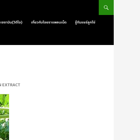
วเซซามิน(วิดีโอ)
เกี่ยวกับไอยราแพลนเน็ต
รู้ทันแชร์ลูกโซ่
MIN EXTRACT