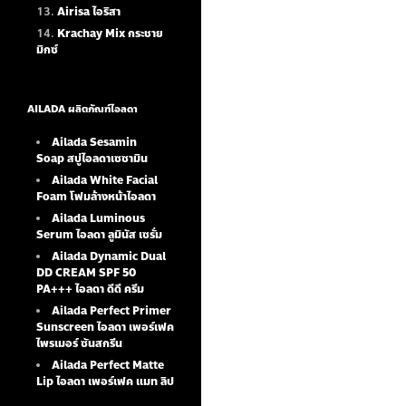
Airisa ไอริสา
Krachay Mix กระชาย
มิกซ์
AILADA ผลิตภัณฑ์ไอลดา
Ailada Sesamin
Soap
สบู่ไอลดาเซซามิน
Ailada White Facial
Foam
โฟมล้างหน้าไอลดา
Ailada Luminous
Serum
ไอลดา ลูมินัส เซรั่ม
Ailada Dynamic Dual
DD CREAM SPF 50
PA+++ ไอลดา ดีดี ครีม
Ailada Perfect Primer
Sunscreen ไอลดา เพอร์เฟค
ไพรเมอร์ ซันสกรีน
Ailada Perfect Matte
Lip ไอลดา เพอร์เฟค แมท ลิป