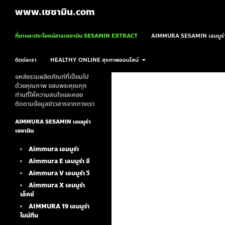
ค้นหา
www.เซซามิน.com
ข้ามไปยังเนื้อหา
ที่มาและประโยชน์สารเซซามิน SESAMIN EXTRACT
AIMMURA SESAMIN เอมมูร่า
ติดต่อเรา
HEALTHY ONLINE สุขภาพออนไลน์
แหล่งรวมผลิตภัณฑ์ที่เปี่ยมไป
ด้วยคุณภาพ ขอบพระคุณทุก
ท่านที่ให้ความสนใจและคอย
ติดตามข้อมูลข่าวสารจากทางเรา
AIMMURA SESAMIN เอมมูร่า
เซซามิน
Aimmura เอมมูร่า
Aimmura E เอมมูร่า อี
Aimmura V เอมมูร่า วี
Aimmura X เอมมูร่า
เอ็กซ์
AIMMURA 19
เอมมูร่า
ไนน์ทีน