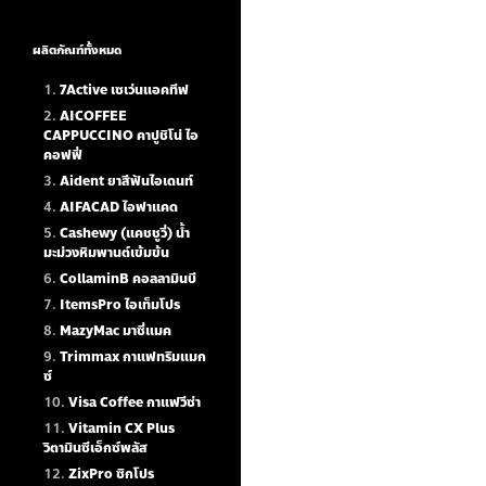
ผลิตภัณฑ์ทั้งหมด
7Active เซเว่นแอคทีฟ
AICOFFEE
CAPPUCCINO คาปูชิโน่ ไอ
คอฟฟี่
Aident ยาสีฟันไอเดนท์
AIFACAD ไอฟาแคด
Cashewy (แคชชูวี่) น้ำ
มะม่วงหิมพานต์เข้มข้น
CollaminB คอลลามินบี
ItemsPro ไอเท็มโปร
MazyMac มาซี่แมค
Trimmax กาแฟทริมแมก
ซ์
Visa Coffee กาแฟวีซ่า
Vitamin CX Plus
วิตามินซีเอ็กซ์พลัส
ZixPro ซิกโปร