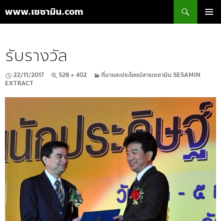
ค้นหา
www.เซซามิน.com
ข้าม
เมนูหลัก
ไป
ยัง
รับรางวัล
เนื้อหา
22/11/2017
528 × 402
ที่มาและประโยชน์สารเซซามิน SESAMIN
EXTRACT