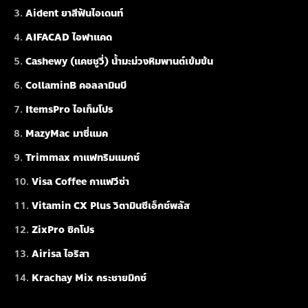
Aident ยาสีฟันไอเดนท์
AIFACAD ไอฟาแคด
Cashewy (แคชชูวี่) น้ำมะม่วงหิมพานต์เข้มข้น
CollaminB คอลลามินบี
ItemsPro ไอเท็มโปร
MazyMac มาซี่แมค
Trimmax กาแฟทริมแมกซ์
Visa Coffee กาแฟวีซ่า
Vitamin CX Plus วิตามินซีเอ็กซ์พลัส
ZixPro ซิกโปร
Airisa ไอริสา
Krachay Mix กระชายมิกซ์