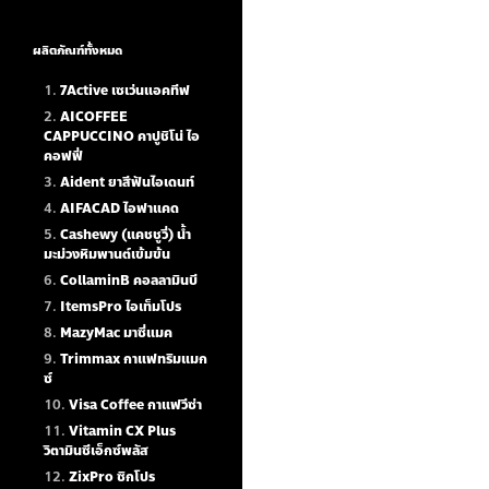
ผลิตภัณฑ์ทั้งหมด
7Active เซเว่นแอคทีฟ
AICOFFEE
CAPPUCCINO คาปูชิโน่ ไอ
คอฟฟี่
Aident ยาสีฟันไอเดนท์
AIFACAD ไอฟาแคด
Cashewy (แคชชูวี่) น้ำ
มะม่วงหิมพานต์เข้มข้น
CollaminB คอลลามินบี
ItemsPro ไอเท็มโปร
MazyMac มาซี่แมค
Trimmax กาแฟทริมแมก
ซ์
Visa Coffee กาแฟวีซ่า
Vitamin CX Plus
วิตามินซีเอ็กซ์พลัส
ZixPro ซิกโปร