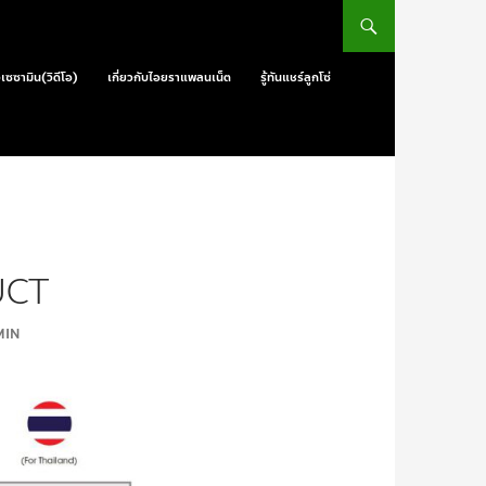
วเซซามิน(วิดีโอ)
เกี่ยวกับไอยราแพลนเน็ต
รู้ทันแชร์ลูกโซ่
UCT
AMIN