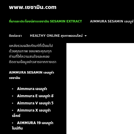
ค้นหา
www.เซซามิน.com
ข้ามไปยังเนื้อหา
ที่มาและประโยชน์สารเซซามิน SESAMIN EXTRACT
AIMMURA SESAMIN เอมมูร่า
ติดต่อเรา
HEALTHY ONLINE สุขภาพออนไลน์
แหล่งรวมผลิตภัณฑ์ที่เปี่ยมไป
ด้วยคุณภาพ ขอบพระคุณทุก
ท่านที่ให้ความสนใจและคอย
ติดตามข้อมูลข่าวสารจากทางเรา
AIMMURA SESAMIN เอมมูร่า
เซซามิน
Aimmura เอมมูร่า
Aimmura E เอมมูร่า อี
Aimmura V เอมมูร่า วี
Aimmura X เอมมูร่า
เอ็กซ์
AIMMURA 19
เอมมูร่า
ไนน์ทีน