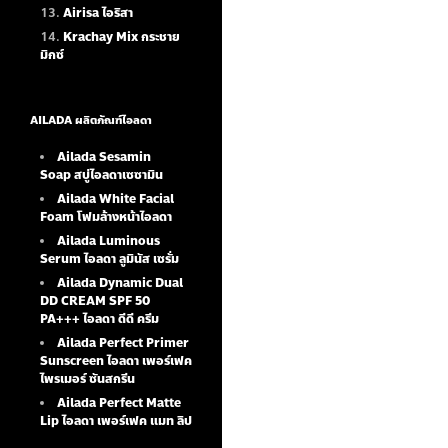
Airisa ไอริสา
Krachay Mix กระชาย
มิกซ์
AILADA ผลิตภัณฑ์ไอลดา
Ailada Sesamin
Soap
สบู่ไอลดาเซซามิน
Ailada White Facial
Foam
โฟมล้างหน้าไอลดา
Ailada Luminous
Serum
ไอลดา ลูมินัส เซรั่ม
Ailada Dynamic Dual
DD CREAM SPF 50
PA+++ ไอลดา ดีดี ครีม
Ailada Perfect Primer
Sunscreen ไอลดา เพอร์เฟค
ไพรเมอร์ ซันสกรีน
Ailada Perfect Matte
Lip ไอลดา เพอร์เฟค แมท ลิป