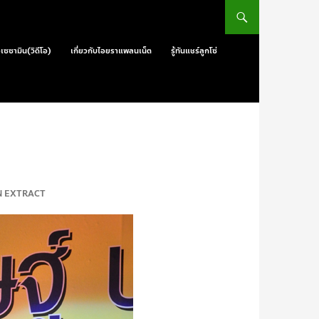
วเซซามิน(วิดีโอ)
เกี่ยวกับไอยราแพลนเน็ต
รู้ทันแชร์ลูกโซ่
MIN EXTRACT