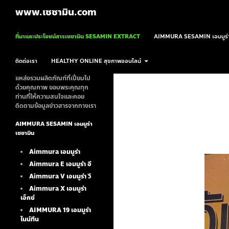
ค้นหา
www.เซซามิน.com
ข้ามไปยังเนื้อหา
ที่มาและประโยชน์สารเซซามิน SESAMIN EXTRACT
AIMMURA SESAMIN เอมมูร่า
ติดต่อเรา
HEALTHY ONLINE สุขภาพออนไลน์
แหล่งรวมผลิตภัณฑ์ที่เปี่ยมไป
ด้วยคุณภาพ ขอบพระคุณทุก
ท่านที่ให้ความสนใจและคอย
ติดตามข้อมูลข่าวสารจากทางเรา
AIMMURA SESAMIN เอมมูร่า
เซซามิน
Aimmura เอมมูร่า
Aimmura E เอมมูร่า อี
Aimmura V เอมมูร่า วี
Aimmura X เอมมูร่า
เอ็กซ์
AIMMURA 19
เอมมูร่า
ไนน์ทีน