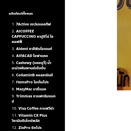
ผลิตภัณฑ์ทั้งหมด
7Active เซเว่นแอคทีฟ
AICOFFEE
CAPPUCCINO คาปูชิโน่ ไอ
คอฟฟี่
Aident ยาสีฟันไอเดนท์
AIFACAD ไอฟาแคด
Cashewy (แคชชูวี่) น้ำ
มะม่วงหิมพานต์เข้มข้น
CollaminB คอลลามินบี
ItemsPro ไอเท็มโปร
MazyMac มาซี่แมค
Trimmax กาแฟทริมแมก
ซ์
Visa Coffee กาแฟวีซ่า
Vitamin CX Plus
วิตามินซีเอ็กซ์พลัส
ZixPro ซิกโปร