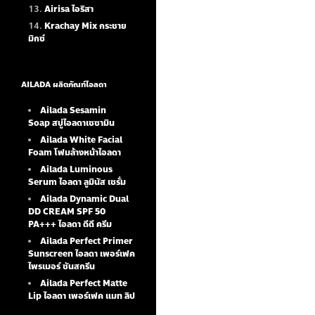
Airisa ไอริสา
Krachay Mix กระชาย
มิกซ์
AILADA ผลิตภัณฑ์ไอลดา
Ailada Sesamin
Soap
สบู่ไอลดาเซซามิน
Ailada White Facial
Foam
โฟมล้างหน้าไอลดา
Ailada Luminous
Serum
ไอลดา ลูมินัส เซรั่ม
Ailada Dynamic Dual
DD CREAM SPF 50
PA+++ ไอลดา ดีดี ครีม
Ailada Perfect Primer
Sunscreen ไอลดา เพอร์เฟค
ไพรเมอร์ ซันสกรีน
Ailada Perfect Matte
Lip ไอลดา เพอร์เฟค แมท ลิป