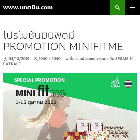
ค้นหา
www.เซซามิน.com
ข้าม
เมนูหลัก
ไป
ยัง
โปรโมชั่นมินิฟิตมี
เนื้อหา
PROMOTION MINIFITME
04/10/2019
1040 × 1040
ที่มาและประโยชน์สารเซซามิน SESAMIN
EXTRACT