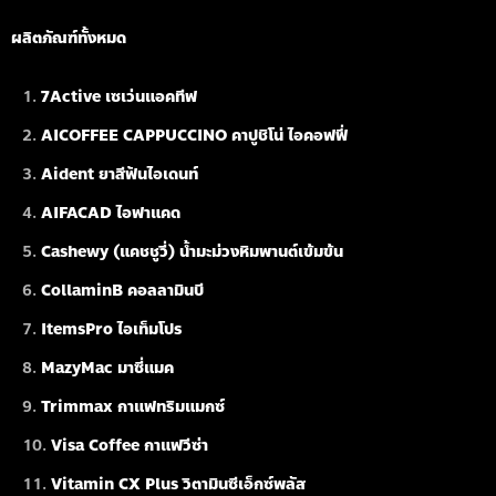
ผลิตภัณฑ์ทั้งหมด
7Active เซเว่นแอคทีฟ
AICOFFEE CAPPUCCINO คาปูชิโน่ ไอคอฟฟี่
Aident ยาสีฟันไอเดนท์
AIFACAD ไอฟาแคด
Cashewy (แคชชูวี่) น้ำมะม่วงหิมพานต์เข้มข้น
CollaminB คอลลามินบี
ItemsPro ไอเท็มโปร
MazyMac มาซี่แมค
Trimmax กาแฟทริมแมกซ์
Visa Coffee กาแฟวีซ่า
Vitamin CX Plus วิตามินซีเอ็กซ์พลัส