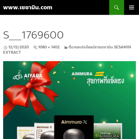
ค้นหา
www.เซซามิน.com
ข้าม
เมนูหลัก
ไป
ยัง
S__1769600
เนื้อหา
12/12/2020
1080 × 1402
ที่มาและประโยชน์สารเซซามิน SESAMIN
EXTRACT