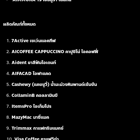
ผลิตภัณฑ์ทั้งหมด
7Active เซเว่นแอคทีฟ
AICOFFEE CAPPUCCINO คาปูชิโน่ ไอคอฟฟี่
Aident ยาสีฟันไอเดนท์
AIFACAD ไอฟาแคด
Cashewy (แคชชูวี่) น้ำมะม่วงหิมพานต์เข้มข้น
CollaminB คอลลามินบี
ItemsPro ไอเท็มโปร
MazyMac มาซี่แมค
Trimmax กาแฟทริมแมกซ์
Visa Coffee กาแฟวีซ่า