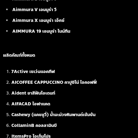
Aimmura V เอมมูร่า วี
Aimmura X เอมมูร่า เอ็กซ์
AIMMURA 19
เอมมูร่า ไนน์ทีน
ผลิตภัณฑ์ทั้งหมด
7Active เซเว่นแอคทีฟ
AICOFFEE CAPPUCCINO คาปูชิโน่ ไอคอฟฟี่
Aident ยาสีฟันไอเดนท์
AIFACAD ไอฟาแคด
Cashewy (แคชชูวี่) น้ำมะม่วงหิมพานต์เข้มข้น
CollaminB คอลลามินบี
ItemsPro ไอเท็มโปร