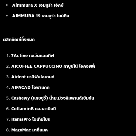
Aimmura X เอมมูร่า เอ็กซ์
AIMMURA 19
เอมมูร่า ไนน์ทีน
ผลิตภัณฑ์ทั้งหมด
7Active เซเว่นแอคทีฟ
AICOFFEE CAPPUCCINO คาปูชิโน่ ไอคอฟฟี่
Aident ยาสีฟันไอเดนท์
AIFACAD ไอฟาแคด
Cashewy (แคชชูวี่) น้ำมะม่วงหิมพานต์เข้มข้น
CollaminB คอลลามินบี
ItemsPro ไอเท็มโปร
MazyMac มาซี่แมค