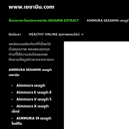
ค้นหา
www.เซซามิน.com
ข้ามไปยังเนื้อหา
ที่มาและประโยชน์สารเซซามิน SESAMIN EXTRACT
AIMMURA SESAMIN เอมมูร่า
ติดต่อเรา
HEALTHY ONLINE สุขภาพออนไลน์
แหล่งรวมผลิตภัณฑ์ที่เปี่ยมไป
ด้วยคุณภาพ ขอบพระคุณทุก
ท่านที่ให้ความสนใจและคอย
ติดตามข้อมูลข่าวสารจากทางเรา
AIMMURA SESAMIN เอมมูร่า
เซซามิน
Aimmura เอมมูร่า
Aimmura E เอมมูร่า อี
Aimmura V เอมมูร่า วี
Aimmura X เอมมูร่า
เอ็กซ์
AIMMURA 19
เอมมูร่า
ไนน์ทีน