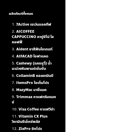
ผลิตภัณฑ์ทั้งหมด
7Active เซเว่นแอคทีฟ
AICOFFEE
CAPPUCCINO คาปูชิโน่ ไอ
คอฟฟี่
Aident ยาสีฟันไอเดนท์
AIFACAD ไอฟาแคด
Cashewy (แคชชูวี่) น้ำ
มะม่วงหิมพานต์เข้มข้น
CollaminB คอลลามินบี
ItemsPro ไอเท็มโปร
MazyMac มาซี่แมค
Trimmax กาแฟทริมแมก
ซ์
Visa Coffee กาแฟวีซ่า
Vitamin CX Plus
วิตามินซีเอ็กซ์พลัส
ZixPro ซิกโปร