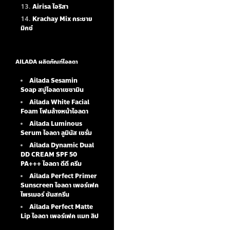
Airisa ไอริสา
Krachay Mix กระชาย
มิกซ์
AILADA ผลิตภัณฑ์ไอลดา
Ailada Sesamin
Soap
สบู่ไอลดาเซซามิน
Ailada White Facial
Foam
โฟมล้างหน้าไอลดา
Ailada Luminous
Serum
ไอลดา ลูมินัส เซรั่ม
Ailada Dynamic Dual
DD CREAM SPF 50
PA+++ ไอลดา ดีดี ครีม
Ailada Perfect Primer
Sunscreen ไอลดา เพอร์เฟค
ไพรเมอร์ ซันสกรีน
Ailada Perfect Matte
Lip ไอลดา เพอร์เฟค แมท ลิป