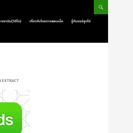
วเซซามิน(วิดีโอ)
เกี่ยวกับไอยราแพลนเน็ต
รู้ทันแชร์ลูกโซ่
MIN EXTRACT