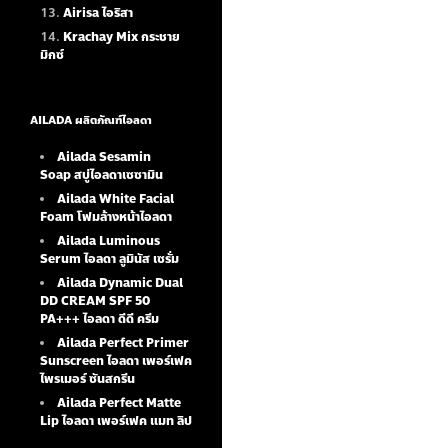
Airisa ไอริสา
Krachay Mix กระชาย
มิกซ์
AILADA ผลิตภัณฑ์ไอลดา
Ailada Sesamin
Soap
สบู่ไอลดาเซซามิน
Ailada White Facial
Foam
โฟมล้างหน้าไอลดา
Ailada Luminous
Serum
ไอลดา ลูมินัส เซรั่ม
Ailada Dynamic Dual
DD CREAM SPF 50
PA+++ ไอลดา ดีดี ครีม
Ailada Perfect Primer
Sunscreen ไอลดา เพอร์เฟค
ไพรเมอร์ ซันสกรีน
Ailada Perfect Matte
Lip ไอลดา เพอร์เฟค แมท ลิป