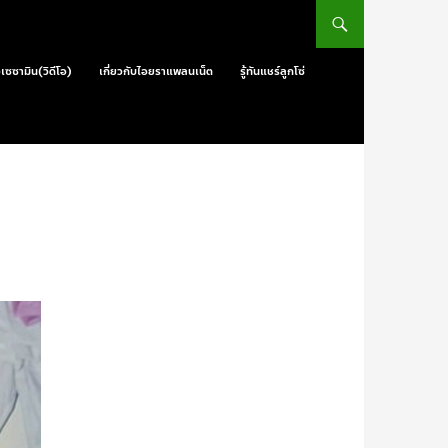
วเซซามิน(วิดีโอ)
เกี่ยวกับไอยราแพลนเน็ต
รู้ทันแชร์ลูกโซ่