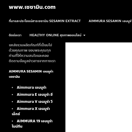
ค้นหา
www.เซซามิน.com
ข้ามไปยังเนื้อหา
ที่มาและประโยชน์สารเซซามิน SESAMIN EXTRACT
AIMMURA SESAMIN เอมมูร่า
ติดต่อเรา
HEALTHY ONLINE สุขภาพออนไลน์
แหล่งรวมผลิตภัณฑ์ที่เปี่ยมไป
ด้วยคุณภาพ ขอบพระคุณทุก
ท่านที่ให้ความสนใจและคอย
ติดตามข้อมูลข่าวสารจากทางเรา
AIMMURA SESAMIN เอมมูร่า
เซซามิน
Aimmura เอมมูร่า
Aimmura E เอมมูร่า อี
Aimmura V เอมมูร่า วี
Aimmura X เอมมูร่า
เอ็กซ์
AIMMURA 19
เอมมูร่า
ไนน์ทีน