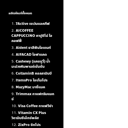
ผลิตภัณฑ์ทั้งหมด
7Active เซเว่นแอคทีฟ
AICOFFEE
CAPPUCCINO คาปูชิโน่ ไอ
คอฟฟี่
Aident ยาสีฟันไอเดนท์
AIFACAD ไอฟาแคด
Cashewy (แคชชูวี่) น้ำ
มะม่วงหิมพานต์เข้มข้น
CollaminB คอลลามินบี
ItemsPro ไอเท็มโปร
MazyMac มาซี่แมค
Trimmax กาแฟทริมแมก
ซ์
Visa Coffee กาแฟวีซ่า
Vitamin CX Plus
วิตามินซีเอ็กซ์พลัส
ZixPro ซิกโปร