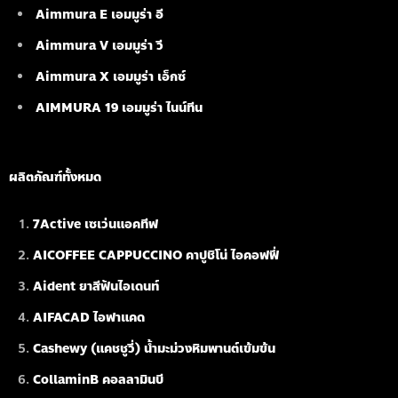
Aimmura E เอมมูร่า อี
Aimmura V เอมมูร่า วี
Aimmura X เอมมูร่า เอ็กซ์
AIMMURA 19
เอมมูร่า ไนน์ทีน
ผลิตภัณฑ์ทั้งหมด
7Active เซเว่นแอคทีฟ
AICOFFEE CAPPUCCINO คาปูชิโน่ ไอคอฟฟี่
Aident ยาสีฟันไอเดนท์
AIFACAD ไอฟาแคด
Cashewy (แคชชูวี่) น้ำมะม่วงหิมพานต์เข้มข้น
CollaminB คอลลามินบี