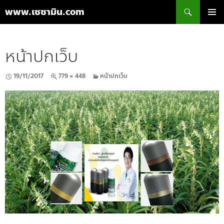
ค้นหา
www.เซซามิน.com
ข้าม
เมนูหลัก
ไป
ยัง
หน้าปกเว็บ
เนื้อหา
19/11/2017
779 × 448
หน้าปกเว็บ