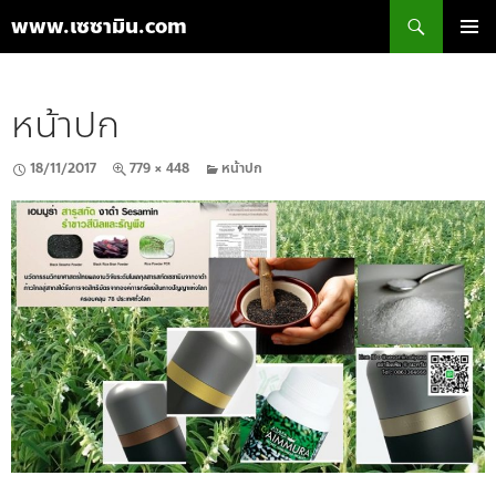
ค้นหา
www.เซซามิน.com
ข้าม
เมนูหลัก
ไป
ยัง
หน้าปก
เนื้อหา
18/11/2017
779 × 448
หน้าปก