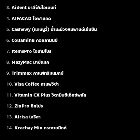
Aident ยาสีฟันไอเดนท์
AIFACAD ไอฟาแคด
Cashewy (แคชชูวี่) น้ำมะม่วงหิมพานต์เข้มข้น
CollaminB คอลลามินบี
ItemsPro ไอเท็มโปร
MazyMac มาซี่แมค
Trimmax กาแฟทริมแมกซ์
Visa Coffee กาแฟวีซ่า
Vitamin CX Plus วิตามินซีเอ็กซ์พลัส
ZixPro ซิกโปร
Airisa ไอริสา
Krachay Mix กระชายมิกซ์