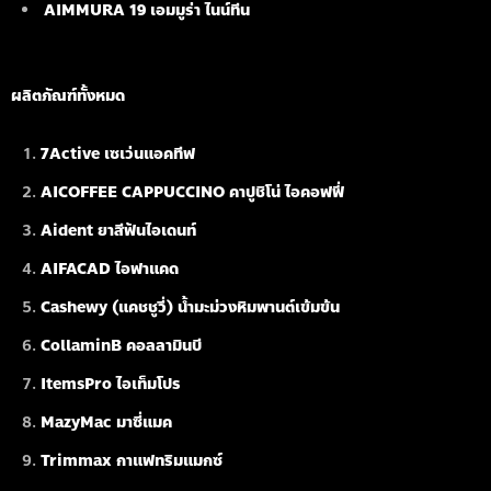
AIMMURA 19
เอมมูร่า ไนน์ทีน
ผลิตภัณฑ์ทั้งหมด
7Active เซเว่นแอคทีฟ
AICOFFEE CAPPUCCINO คาปูชิโน่ ไอคอฟฟี่
Aident ยาสีฟันไอเดนท์
AIFACAD ไอฟาแคด
Cashewy (แคชชูวี่) น้ำมะม่วงหิมพานต์เข้มข้น
CollaminB คอลลามินบี
ItemsPro ไอเท็มโปร
MazyMac มาซี่แมค
Trimmax กาแฟทริมแมกซ์