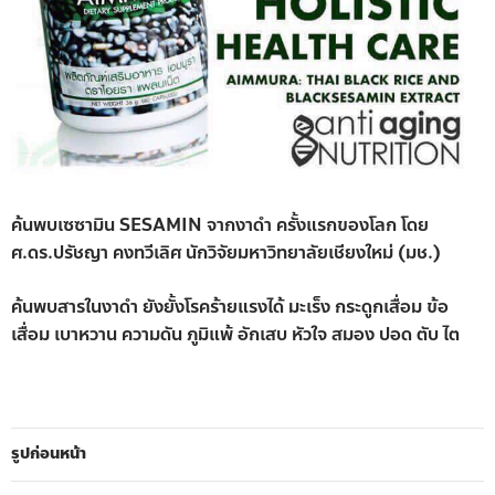
ค้นพบเซซามิน SESAMIN จากงาดำ ครั้งแรกของโลก โดย
ศ.ดร.ปรัชญา คงทวีเลิศ นักวิจัยมหาวิทยาลัยเชียงใหม่ (มช.)
ค้นพบสารในงาดำ ยังยั้งโรคร้ายแรงได้ มะเร็ง กระดูกเสื่อม ข้อ
เสื่อม เบาหวาน ความดัน ภูมิแพ้ อักเสบ หัวใจ สมอง ปอด ตับ ไต
รูปก่อนหน้า