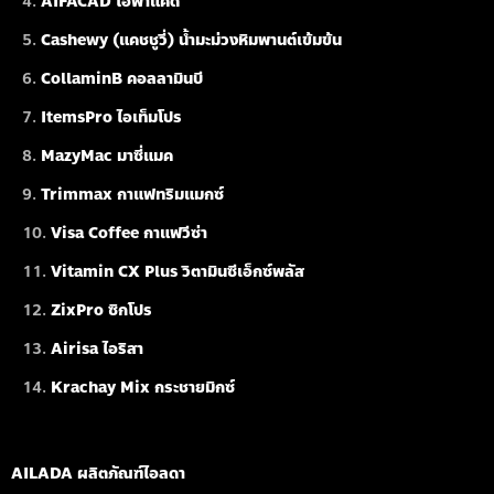
AIFACAD ไอฟาแคด
Cashewy (แคชชูวี่) น้ำมะม่วงหิมพานต์เข้มข้น
CollaminB คอลลามินบี
ItemsPro ไอเท็มโปร
MazyMac มาซี่แมค
Trimmax กาแฟทริมแมกซ์
Visa Coffee กาแฟวีซ่า
Vitamin CX Plus วิตามินซีเอ็กซ์พลัส
ZixPro ซิกโปร
Airisa ไอริสา
Krachay Mix กระชายมิกซ์
AILADA ผลิตภัณฑ์ไอลดา