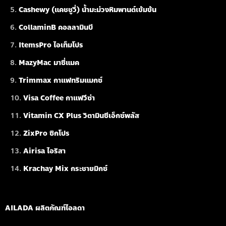
Cashewy (แคชชูวี่) น้ำมะม่วงหิมพานต์เข้มข้น
CollaminB คอลลามินบี
ItemsPro ไอเท็มโปร
MazyMac มาซี่แมค
Trimmax กาแฟทริมแมกซ์
Visa Coffee กาแฟวีซ่า
Vitamin CX Plus วิตามินซีเอ็กซ์พลัส
ZixPro ซิกโปร
Airisa ไอริสา
Krachay Mix กระชายมิกซ์
AILADA ผลิตภัณฑ์ไอลดา