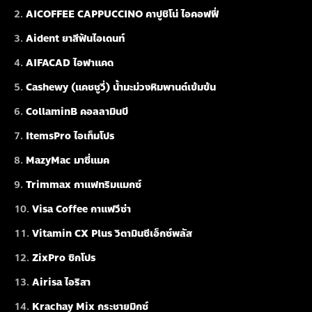
AICOFFEE CAPPUCCINO คาปูชิโน่ ไอคอฟฟี่
Aident ยาสีฟันไอเดนท์
AIFACAD ไอฟาแคด
Cashewy (แคชชูวี่) น้ำมะม่วงหิมพานต์เข้มข้น
CollaminB คอลลามินบี
ItemsPro ไอเท็มโปร
MazyMac มาซี่แมค
Trimmax กาแฟทริมแมกซ์
Visa Coffee กาแฟวีซ่า
Vitamin CX Plus วิตามินซีเอ็กซ์พลัส
ZixPro ซิกโปร
Airisa ไอริสา
Krachay Mix กระชายมิกซ์