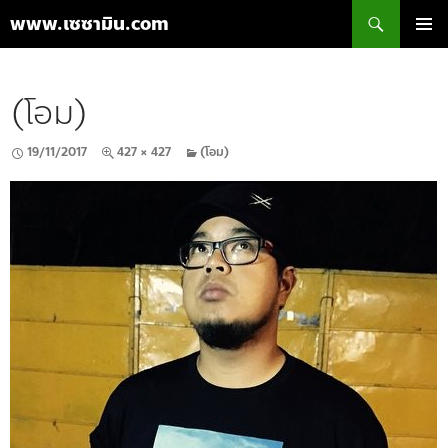
ค้นหา
www.เซซามิน.com
ข้าม
เมนูหลัก
ไป
ยัง
(โอม)
เนื้อหา
19/11/2017
427 × 427
(โอม)