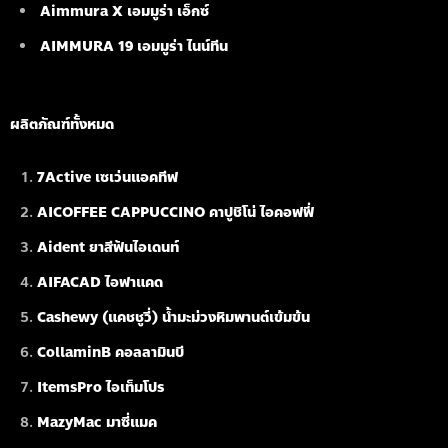
Aimmura X เอมมูร่า เอ็กซ์
AIMMURA 19
เอมมูร่า ไนน์ทีน
ผลิตภัณฑ์ทั้งหมด
7Active เซเว่นแอคทีฟ
AICOFFEE CAPPUCCINO คาปูชิโน่ ไอคอฟฟี่
Aident ยาสีฟันไอเดนท์
AIFACAD ไอฟาแคด
Cashewy (แคชชูวี่) น้ำมะม่วงหิมพานต์เข้มข้น
CollaminB คอลลามินบี
ItemsPro ไอเท็มโปร
MazyMac มาซี่แมค