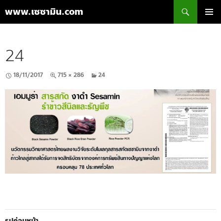
ค้นหา
www.เซซามิน.com
ข้าม
เมนูหลัก
ไป
ยัง
24
เนื้อหา
18/11/2017
715 × 286
24
รูปก่อนหน้า