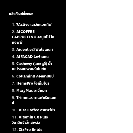
ผลิตภัณฑ์ทั้งหมด
7Active เซเว่นแอคทีฟ
AICOFFEE
CAPPUCCINO คาปูชิโน่ ไอ
คอฟฟี่
Aident ยาสีฟันไอเดนท์
AIFACAD ไอฟาแคด
Cashewy (แคชชูวี่) น้ำ
มะม่วงหิมพานต์เข้มข้น
CollaminB คอลลามินบี
ItemsPro ไอเท็มโปร
MazyMac มาซี่แมค
Trimmax กาแฟทริมแมก
ซ์
Visa Coffee กาแฟวีซ่า
Vitamin CX Plus
วิตามินซีเอ็กซ์พลัส
ZixPro ซิกโปร