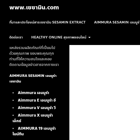
ค้นหา
www.เซซามิน.com
ข้ามไปยังเนื้อหา
ที่มาและประโยชน์สารเซซามิน SESAMIN EXTRACT
AIMMURA SESAMIN เอมมูร่า
ติดต่อเรา
HEALTHY ONLINE สุขภาพออนไลน์
แหล่งรวมผลิตภัณฑ์ที่เปี่ยมไป
ด้วยคุณภาพ ขอบพระคุณทุก
ท่านที่ให้ความสนใจและคอย
ติดตามข้อมูลข่าวสารจากทางเรา
AIMMURA SESAMIN เอมมูร่า
เซซามิน
Aimmura เอมมูร่า
Aimmura E เอมมูร่า อี
Aimmura V เอมมูร่า วี
Aimmura X เอมมูร่า
เอ็กซ์
AIMMURA 19
เอมมูร่า
ไนน์ทีน