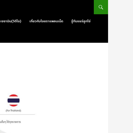
วเซซามิน(วิดีโอ)
เกี่ยวกับไอยราแพลนเน็ต
รู้ทันแชร์ลูกโซ่