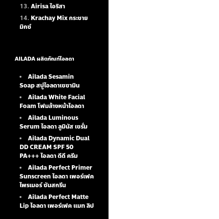
Airisa ไอริสา
Krachay Mix กระชาย
มิกซ์
AILADA ผลิตภัณฑ์ไอลดา
Ailada Sesamin
Soap
สบู่ไอลดาเซซามิน
Ailada White Facial
Foam
โฟมล้างหน้าไอลดา
Ailada Luminous
Serum
ไอลดา ลูมินัส เซรั่ม
Ailada Dynamic Dual
DD CREAM SPF 50
PA+++ ไอลดา ดีดี ครีม
Ailada Perfect Primer
Sunscreen ไอลดา เพอร์เฟค
ไพรเมอร์ ซันสกรีน
Ailada Perfect Matte
Lip ไอลดา เพอร์เฟค แมท ลิป