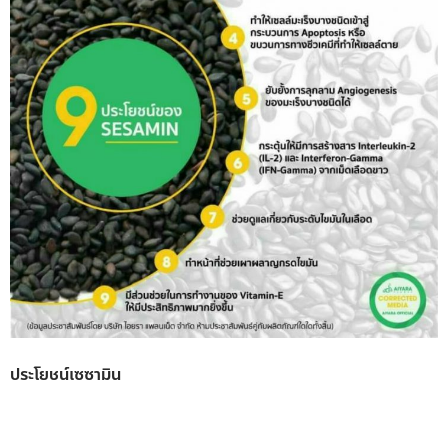
ประโยชน์เซซามิน