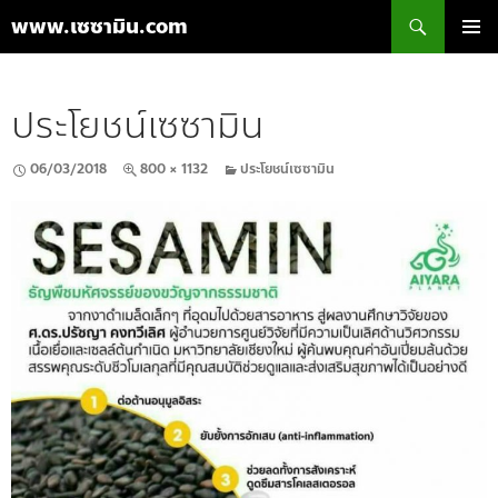
ค้นหา
www.เซซามิน.com
ข้าม
เมนูหลัก
ไป
ยัง
ประโยชน์เซซามิน
เนื้อหา
06/03/2018
800 × 1132
ประโยชน์เซซามิน