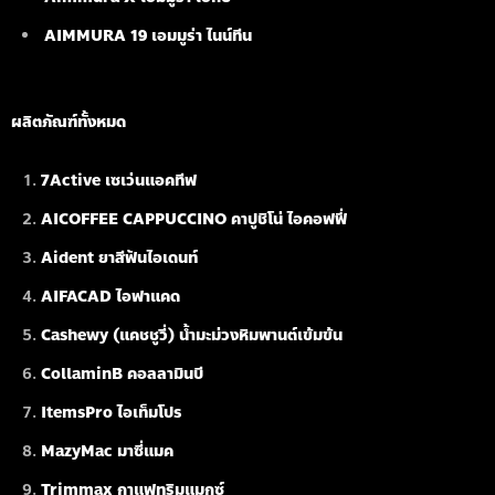
AIMMURA 19
เอมมูร่า ไนน์ทีน
ผลิตภัณฑ์ทั้งหมด
7Active เซเว่นแอคทีฟ
AICOFFEE CAPPUCCINO คาปูชิโน่ ไอคอฟฟี่
Aident ยาสีฟันไอเดนท์
AIFACAD ไอฟาแคด
Cashewy (แคชชูวี่) น้ำมะม่วงหิมพานต์เข้มข้น
CollaminB คอลลามินบี
ItemsPro ไอเท็มโปร
MazyMac มาซี่แมค
Trimmax กาแฟทริมแมกซ์