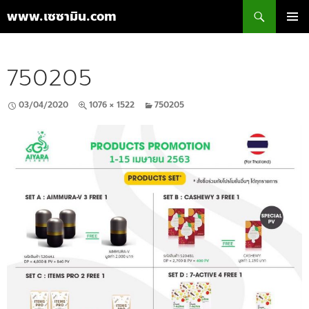
ค้นหา
www.เซซามิน.com
ข้าม
เมนูหลัก
ไป
ยัง
750205
เนื้อหา
03/04/2020
1076 × 1522
750205