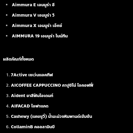
Aimmura E เอมมูร่า อี
Aimmura V เอมมูร่า วี
Aimmura X เอมมูร่า เอ็กซ์
AIMMURA 19
เอมมูร่า ไนน์ทีน
ผลิตภัณฑ์ทั้งหมด
7Active เซเว่นแอคทีฟ
AICOFFEE CAPPUCCINO คาปูชิโน่ ไอคอฟฟี่
Aident ยาสีฟันไอเดนท์
AIFACAD ไอฟาแคด
Cashewy (แคชชูวี่) น้ำมะม่วงหิมพานต์เข้มข้น
CollaminB คอลลามินบี