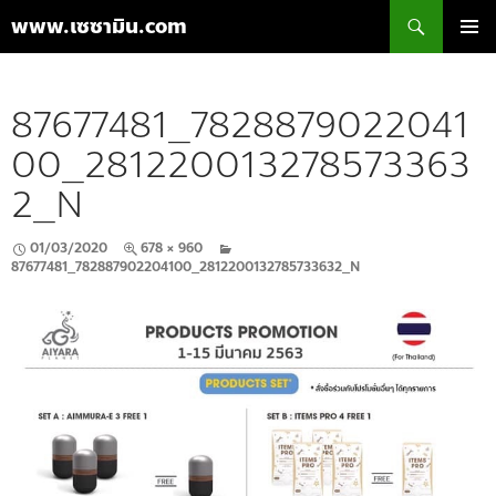
ค้นหา
www.เซซามิน.com
ข้าม
เมนูหลัก
ไป
ยัง
87677481_7828879022041
เนื้อหา
00_281220013278573363
2_N
01/03/2020
678 × 960
87677481_782887902204100_2812200132785733632_N