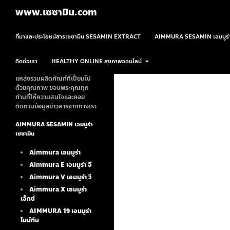
ค้นหา
www.เซซามิน.com
ข้ามไปยังเนื้อหา
ที่มาและประโยชน์สารเซซามิน SESAMIN EXTRACT
AIMMURA SESAMIN เอมมูร่า
ติดต่อเรา
HEALTHY ONLINE สุขภาพออนไลน์
แหล่งรวมผลิตภัณฑ์ที่เปี่ยมไป
ด้วยคุณภาพ ขอบพระคุณทุก
ท่านที่ให้ความสนใจและคอย
ติดตามข้อมูลข่าวสารจากทางเรา
AIMMURA SESAMIN เอมมูร่า
เซซามิน
Aimmura เอมมูร่า
Aimmura E เอมมูร่า อี
Aimmura V เอมมูร่า วี
Aimmura X เอมมูร่า
เอ็กซ์
AIMMURA 19
เอมมูร่า
ไนน์ทีน