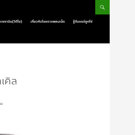
วเซซามิน(วิดีโอ)
เกี่ยวกับไอยราแพลนเน็ต
รู้ทันแชร์ลูกโซ่
เคิล
าม