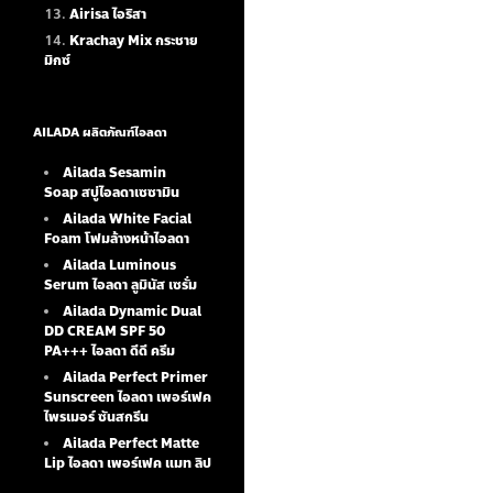
Airisa ไอริสา
Krachay Mix กระชาย
มิกซ์
AILADA ผลิตภัณฑ์ไอลดา
Ailada Sesamin
Soap
สบู่ไอลดาเซซามิน
Ailada White Facial
Foam
โฟมล้างหน้าไอลดา
Ailada Luminous
Serum
ไอลดา ลูมินัส เซรั่ม
Ailada Dynamic Dual
DD CREAM SPF 50
PA+++ ไอลดา ดีดี ครีม
Ailada Perfect Primer
Sunscreen ไอลดา เพอร์เฟค
ไพรเมอร์ ซันสกรีน
Ailada Perfect Matte
Lip ไอลดา เพอร์เฟค แมท ลิป