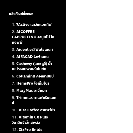
ผลิตภัณฑ์ทั้งหมด
7Active เซเว่นแอคทีฟ
AICOFFEE
CAPPUCCINO คาปูชิโน่ ไอ
คอฟฟี่
Aident ยาสีฟันไอเดนท์
AIFACAD ไอฟาแคด
Cashewy (แคชชูวี่) น้ำ
มะม่วงหิมพานต์เข้มข้น
CollaminB คอลลามินบี
ItemsPro ไอเท็มโปร
MazyMac มาซี่แมค
Trimmax กาแฟทริมแมก
ซ์
Visa Coffee กาแฟวีซ่า
Vitamin CX Plus
วิตามินซีเอ็กซ์พลัส
ZixPro ซิกโปร