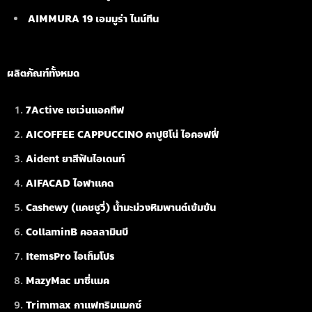
AIMMURA 19
เอมมูร่า ไนน์ทีน
ผลิตภัณฑ์ทั้งหมด
7Active เซเว่นแอคทีฟ
AICOFFEE CAPPUCCINO คาปูชิโน่ ไอคอฟฟี่
Aident ยาสีฟันไอเดนท์
AIFACAD ไอฟาแคด
Cashewy (แคชชูวี่) น้ำมะม่วงหิมพานต์เข้มข้น
CollaminB คอลลามินบี
ItemsPro ไอเท็มโปร
MazyMac มาซี่แมค
Trimmax กาแฟทริมแมกซ์