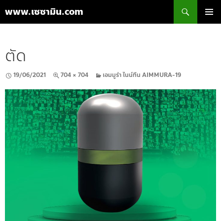
ค้นหา
www.เซซามิน.com
ข้าม
เมนูหลัก
ไป
ยัง
ตัด
เนื้อหา
19/06/2021
704 × 704
เอมมูร่า ไนน์ทีน AIMMURA-19