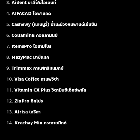
Aident ยาสีฟันไอเดนท์
AIFACAD ไอฟาแคด
Cashewy (แคชชูวี่) น้ำมะม่วงหิมพานต์เข้มข้น
CollaminB คอลลามินบี
ItemsPro ไอเท็มโปร
MazyMac มาซี่แมค
Trimmax กาแฟทริมแมกซ์
Visa Coffee กาแฟวีซ่า
Vitamin CX Plus วิตามินซีเอ็กซ์พลัส
ZixPro ซิกโปร
Airisa ไอริสา
Krachay Mix กระชายมิกซ์