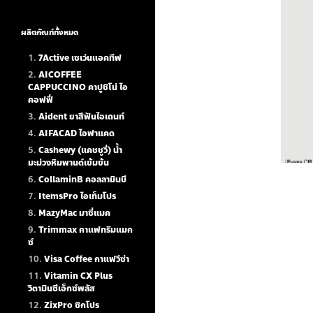
ผลิตภัณฑ์ทั้งหมด
7Active เซเว่นแอคทีฟ
AICOFFEE
CAPPUCCINO คาปูชิโน่ ไอ
คอฟฟี่
Aident ยาสีฟันไอเดนท์
AIFACAD ไอฟาแคด
Cashewy (แคชชูวี่) น้ำ
มะม่วงหิมพานต์เข้มข้น
CollaminB คอลลามินบี
ItemsPro ไอเท็มโปร
MazyMac มาซี่แมค
Trimmax กาแฟทริมแมก
ซ์
Visa Coffee กาแฟวีซ่า
Vitamin CX Plus
วิตามินซีเอ็กซ์พลัส
ZixPro ซิกโปร