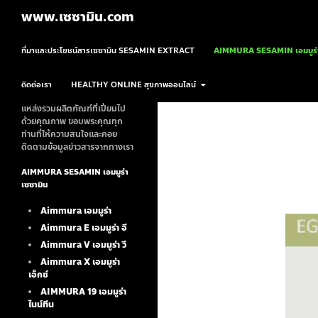
ค้นหา
www.เซซามิน.com
ข้ามไปยังเนื้อหา
ที่มาและประโยชน์สารเซซามิน SESAMIN EXTRACT
AIMMURA SESAMIN เอมมูร่า
ติดต่อเรา
HEALTHY ONLINE สุขภาพออนไลน์
แหล่งรวมผลิตภัณฑ์ที่เปี่ยมไป
ด้วยคุณภาพ ขอบพระคุณทุก
ท่านที่ให้ความสนใจและคอย
ติดตามข้อมูลข่าวสารจากทางเรา
AIMMURA SESAMIN เอมมูร่า
เซซามิน
Aimmura เอมมูร่า
Aimmura E เอมมูร่า อี
Aimmura V เอมมูร่า วี
Aimmura X เอมมูร่า
เอ็กซ์
AIMMURA 19
เอมมูร่า
ไนน์ทีน