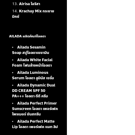
Airisa ไอริสา
Krachay Mix กระชาย
มิกซ์
AILADA ผลิตภัณฑ์ไอลดา
Ailada Sesamin
Soap
สบู่ไอลดาเซซามิน
Ailada White Facial
Foam
โฟมล้างหน้าไอลดา
Ailada Luminous
Serum
ไอลดา ลูมินัส เซรั่ม
Ailada Dynamic Dual
DD CREAM SPF 50
PA+++ ไอลดา ดีดี ครีม
Ailada Perfect Primer
Sunscreen ไอลดา เพอร์เฟค
ไพรเมอร์ ซันสกรีน
Ailada Perfect Matte
Lip ไอลดา เพอร์เฟค แมท ลิป