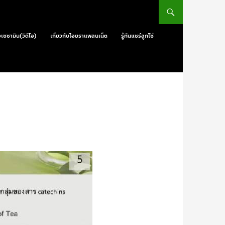
วเซซามิน(วิดีโอ)
เกี่ยวกับไอยราแพลนเน็ต
รู้ทันแชร์ลูกโซ่