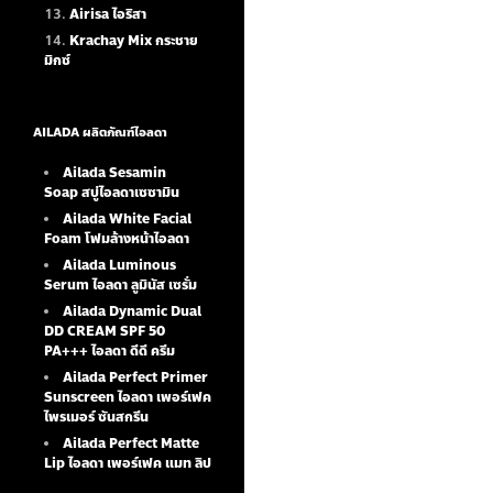
Airisa ไอริสา
Krachay Mix กระชาย
มิกซ์
AILADA ผลิตภัณฑ์ไอลดา
Ailada Sesamin
Soap
สบู่ไอลดาเซซามิน
Ailada White Facial
Foam
โฟมล้างหน้าไอลดา
Ailada Luminous
Serum
ไอลดา ลูมินัส เซรั่ม
Ailada Dynamic Dual
DD CREAM SPF 50
PA+++ ไอลดา ดีดี ครีม
Ailada Perfect Primer
Sunscreen ไอลดา เพอร์เฟค
ไพรเมอร์ ซันสกรีน
Ailada Perfect Matte
Lip ไอลดา เพอร์เฟค แมท ลิป