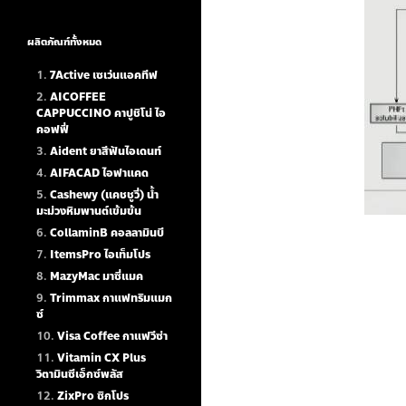
ผลิตภัณฑ์ทั้งหมด
7Active เซเว่นแอคทีฟ
AICOFFEE
CAPPUCCINO คาปูชิโน่ ไอ
คอฟฟี่
Aident ยาสีฟันไอเดนท์
AIFACAD ไอฟาแคด
Cashewy (แคชชูวี่) น้ำ
มะม่วงหิมพานต์เข้มข้น
CollaminB คอลลามินบี
ItemsPro ไอเท็มโปร
MazyMac มาซี่แมค
Trimmax กาแฟทริมแมก
ซ์
Visa Coffee กาแฟวีซ่า
Vitamin CX Plus
วิตามินซีเอ็กซ์พลัส
ZixPro ซิกโปร