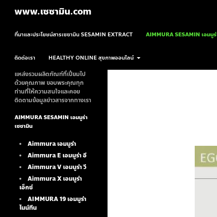
ค้นหา
www.เซซามิน.com
ข้ามไปยังเนื้อหา
ที่มาและประโยชน์สารเซซามิน SESAMIN EXTRACT
AIMMURA SESAMIN เอมมูร่า
ติดต่อเรา
HEALTHY ONLINE สุขภาพออนไลน์
แหล่งรวมผลิตภัณฑ์ที่เปี่ยมไป
ด้วยคุณภาพ ขอบพระคุณทุก
ท่านที่ให้ความสนใจและคอย
ติดตามข้อมูลข่าวสารจากทางเรา
AIMMURA SESAMIN เอมมูร่า
เซซามิน
Aimmura เอมมูร่า
Aimmura E เอมมูร่า อี
Aimmura V เอมมูร่า วี
Aimmura X เอมมูร่า
เอ็กซ์
AIMMURA 19
เอมมูร่า
ไนน์ทีน