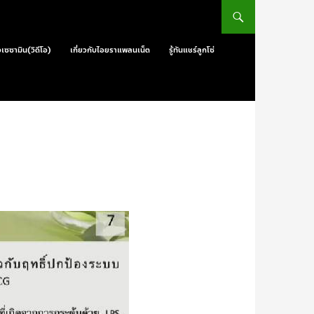
วเซซามิน(วิดีโอ)
เกี่ยวกับไอยราแพลนเน็ต
รู้ทันแชร์ลูกโซ่