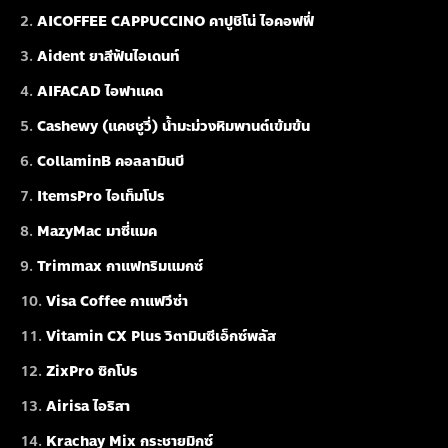
AICOFFEE CAPPUCCINO คาปูชิโน่ ไอคอฟฟี่
Aident ยาสีฟันไอเดนท์
AIFACAD ไอฟาแคด
Cashewy (แคชชูวี่) น้ำมะม่วงหิมพานต์เข้มข้น
CollaminB คอลลามินบี
ItemsPro ไอเท็มโปร
MazyMac มาซี่แมค
Trimmax กาแฟทริมแมกซ์
Visa Coffee กาแฟวีซ่า
Vitamin CX Plus วิตามินซีเอ็กซ์พลัส
ZixPro ซิกโปร
Airisa ไอริสา
Krachay Mix กระชายมิกซ์