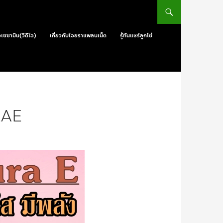
วเซซามิน(วิดีโอ)
เกี่ยวกับไอยราแพลนเน็ต
รู้ทันแชร์ลูกโซ่
RAE