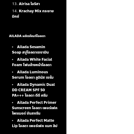
Airisa ไอริสา
Krachay Mix กระชาย
มิกซ์
AILADA ผลิตภัณฑ์ไอลดา
Ailada Sesamin
Soap
สบู่ไอลดาเซซามิน
Ailada White Facial
Foam
โฟมล้างหน้าไอลดา
Ailada Luminous
Serum
ไอลดา ลูมินัส เซรั่ม
Ailada Dynamic Dual
DD CREAM SPF 50
PA+++ ไอลดา ดีดี ครีม
Ailada Perfect Primer
Sunscreen ไอลดา เพอร์เฟค
ไพรเมอร์ ซันสกรีน
Ailada Perfect Matte
Lip ไอลดา เพอร์เฟค แมท ลิป