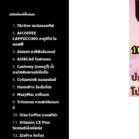
ผลิตภัณฑ์ทั้งหมด
7Active เซเว่นแอคทีฟ
AICOFFEE
CAPPUCCINO คาปูชิโน่ ไอ
คอฟฟี่
Aident ยาสีฟันไอเดนท์
AIFACAD ไอฟาแคด
Cashewy (แคชชูวี่) น้ำ
มะม่วงหิมพานต์เข้มข้น
CollaminB คอลลามินบี
ItemsPro ไอเท็มโปร
MazyMac มาซี่แมค
Trimmax กาแฟทริมแมก
ซ์
Visa Coffee กาแฟวีซ่า
Vitamin CX Plus
วิตามินซีเอ็กซ์พลัส
ZixPro ซิกโปร