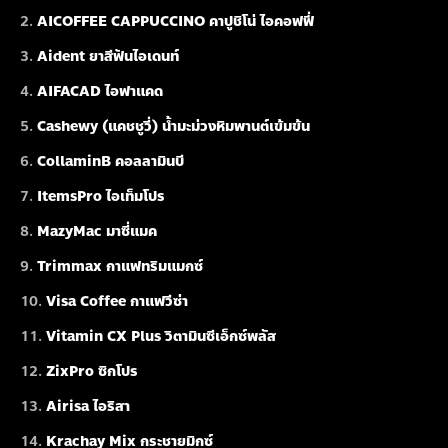
AICOFFEE CAPPUCCINO คาปูชิโน่ ไอคอฟฟี่
Aident ยาสีฟันไอเดนท์
AIFACAD ไอฟาแคด
Cashewy (แคชชูวี่) น้ำมะม่วงหิมพานต์เข้มข้น
CollaminB คอลลามินบี
ItemsPro ไอเท็มโปร
MazyMac มาซี่แมค
Trimmax กาแฟทริมแมกซ์
Visa Coffee กาแฟวีซ่า
Vitamin CX Plus วิตามินซีเอ็กซ์พลัส
ZixPro ซิกโปร
Airisa ไอริสา
Krachay Mix กระชายมิกซ์