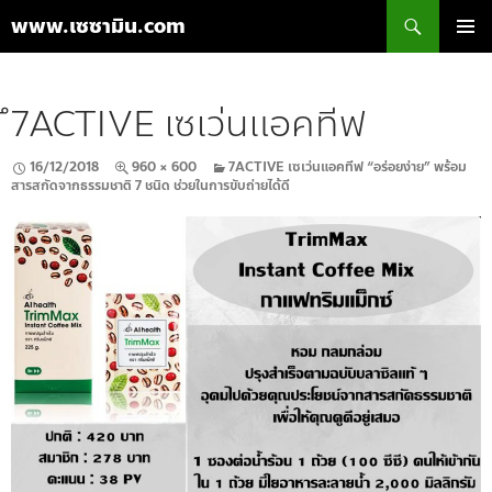
ค้นหา
www.เซซามิน.com
ข้าม
เมนูหลัก
ไป
ยัง
ึ7ACTIVE เซเว่นแอคทีฟ
เนื้อหา
16/12/2018
960 × 600
7ACTIVE เซเว่นแอคทีฟ “อร่อยง่าย” พร้อม
สารสกัดจากธรรมชาติ 7 ชนิด ช่วยในการขับถ่ายได้ดี