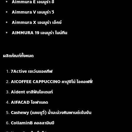
Aimmura E เอมมูร่า อี
Aimmura V เอมมูร่า วี
Aimmura X เอมมูร่า เอ็กซ์
AIMMURA 19
เอมมูร่า ไนน์ทีน
ผลิตภัณฑ์ทั้งหมด
7Active เซเว่นแอคทีฟ
AICOFFEE CAPPUCCINO คาปูชิโน่ ไอคอฟฟี่
Aident ยาสีฟันไอเดนท์
AIFACAD ไอฟาแคด
Cashewy (แคชชูวี่) น้ำมะม่วงหิมพานต์เข้มข้น
CollaminB คอลลามินบี