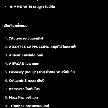
AIMMURA 19
เอมมูร่า ไนน์ทีน
ผลิตภัณฑ์ทั้งหมด
7Active เซเว่นแอคทีฟ
AICOFFEE CAPPUCCINO คาปูชิโน่ ไอคอฟฟี่
Aident ยาสีฟันไอเดนท์
AIFACAD ไอฟาแคด
Cashewy (แคชชูวี่) น้ำมะม่วงหิมพานต์เข้มข้น
CollaminB คอลลามินบี
ItemsPro ไอเท็มโปร
MazyMac มาซี่แมค
Trimmax กาแฟทริมแมกซ์