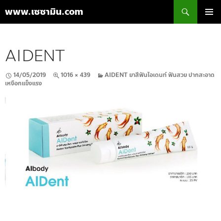
ค้นหา
www.เซซามิน.com
ข้าม
เมนูหลัก
ไป
ยัง
AIDENT
เนื้อหา
14/05/2019
1016 × 439
AIDENT ยาสีฟันไอเดนท์ ฟันสวย ปากสะอาด
เหงือกแข็งแรง