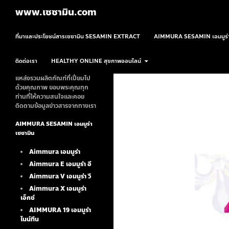
ค้นหา
www.เซซามิน.com
ข้ามไปยังเนื้อหา
ที่มาและประโยชน์สารเซซามิน SESAMIN EXTRACT
AIMMURA SESAMIN เอมมูร่า
ติดต่อเรา
HEALTHY ONLINE สุขภาพออนไลน์
แหล่งรวมผลิตภัณฑ์ที่เปี่ยมไป
ด้วยคุณภาพ ขอบพระคุณทุก
ท่านที่ให้ความสนใจและคอย
ติดตามข้อมูลข่าวสารจากทางเรา
AIMMURA SESAMIN เอมมูร่า
เซซามิน
Aimmura เอมมูร่า
Aimmura E เอมมูร่า อี
Aimmura V เอมมูร่า วี
Aimmura X เอมมูร่า
เอ็กซ์
AIMMURA 19
เอมมูร่า
ไนน์ทีน