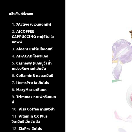
ผลิตภัณฑ์ทั้งหมด
7Active เซเว่นแอคทีฟ
AICOFFEE
CAPPUCCINO คาปูชิโน่ ไอ
คอฟฟี่
Aident ยาสีฟันไอเดนท์
AIFACAD ไอฟาแคด
Cashewy (แคชชูวี่) น้ำ
มะม่วงหิมพานต์เข้มข้น
CollaminB คอลลามินบี
ItemsPro ไอเท็มโปร
MazyMac มาซี่แมค
Trimmax กาแฟทริมแมก
ซ์
Visa Coffee กาแฟวีซ่า
Vitamin CX Plus
วิตามินซีเอ็กซ์พลัส
ZixPro ซิกโปร