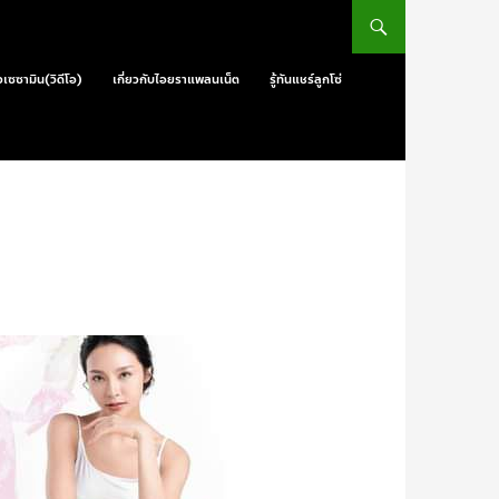
วเซซามิน(วิดีโอ)
เกี่ยวกับไอยราแพลนเน็ต
รู้ทันแชร์ลูกโซ่