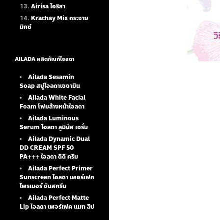
Airisa ไอริสา
Krachay Mix กระชาย
มิกซ์
AILADA ผลิตภัณฑ์ไอลดา
Ailada Sesamin
Soap
สบู่ไอลดาเซซามิน
Ailada White Facial
Foam
โฟมล้างหน้าไอลดา
Ailada Luminous
Serum
ไอลดา ลูมินัส เซรั่ม
Ailada Dynamic Dual
DD CREAM SPF 50
PA+++ ไอลดา ดีดี ครีม
Ailada Perfect Primer
Sunscreen ไอลดา เพอร์เฟค
ไพรเมอร์ ซันสกรีน
Ailada Perfect Matte
Lip ไอลดา เพอร์เฟค แมท ลิป