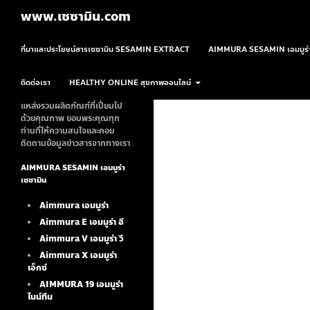
ค้นหา
www.เซซามิน.com
ข้ามไปยังเนื้อหา
ที่มาและประโยชน์สารเซซามิน SESAMIN EXTRACT
AIMMURA SESAMIN เอมมูร่า
ติดต่อเรา
HEALTHY ONLINE สุขภาพออนไลน์
แหล่งรวมผลิตภัณฑ์ที่เปี่ยมไป
ด้วยคุณภาพ ขอบพระคุณทุก
ท่านที่ให้ความสนใจและคอย
ติดตามข้อมูลข่าวสารจากทางเรา
AIMMURA SESAMIN เอมมูร่า
เซซามิน
Aimmura เอมมูร่า
Aimmura E เอมมูร่า อี
Aimmura V เอมมูร่า วี
Aimmura X เอมมูร่า
เอ็กซ์
AIMMURA 19
เอมมูร่า
ไนน์ทีน