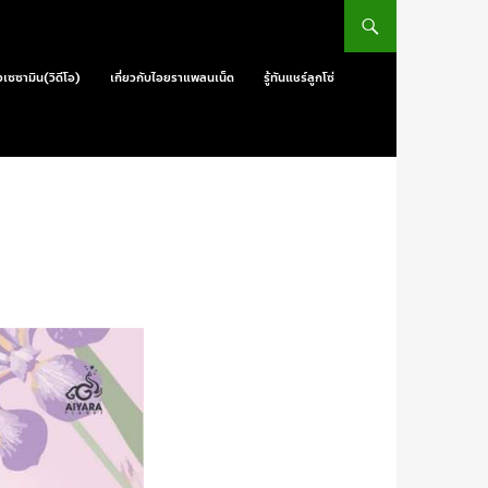
วเซซามิน(วิดีโอ)
เกี่ยวกับไอยราแพลนเน็ต
รู้ทันแชร์ลูกโซ่