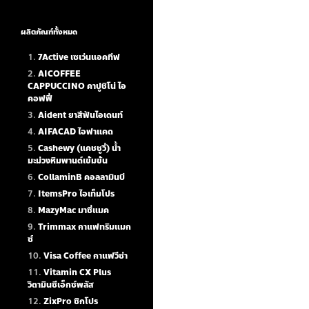
ผลิตภัณฑ์ทั้งหมด
7Active เซเว่นแอคทีฟ
AICOFFEE
CAPPUCCINO คาปูชิโน่ ไอ
คอฟฟี่
Aident ยาสีฟันไอเดนท์
AIFACAD ไอฟาแคด
Cashewy (แคชชูวี่) น้ำ
มะม่วงหิมพานต์เข้มข้น
CollaminB คอลลามินบี
ItemsPro ไอเท็มโปร
MazyMac มาซี่แมค
Trimmax กาแฟทริมแมก
ซ์
Visa Coffee กาแฟวีซ่า
Vitamin CX Plus
วิตามินซีเอ็กซ์พลัส
ZixPro ซิกโปร