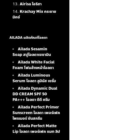
Airisa ไอริสา
Krachay Mix กระชาย
มิกซ์
AILADA ผลิตภัณฑ์ไอลดา
Ailada Sesamin
Soap
สบู่ไอลดาเซซามิน
Ailada White Facial
Foam
โฟมล้างหน้าไอลดา
Ailada Luminous
Serum
ไอลดา ลูมินัส เซรั่ม
Ailada Dynamic Dual
DD CREAM SPF 50
PA+++ ไอลดา ดีดี ครีม
Ailada Perfect Primer
Sunscreen ไอลดา เพอร์เฟค
ไพรเมอร์ ซันสกรีน
Ailada Perfect Matte
Lip ไอลดา เพอร์เฟค แมท ลิป