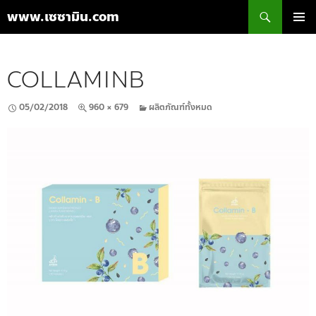
ค้นหา
www.เซซามิน.com
ข้าม
เมนูหลัก
ไป
ยัง
COLLAMINB
เนื้อหา
05/02/2018
960 × 679
ผลิตภัณฑ์ทั้งหมด