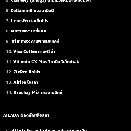
Cashewy (แคชชูวี่) น้ำมะม่วงหิมพานต์เข้มข้น
CollaminB คอลลามินบี
ItemsPro ไอเท็มโปร
MazyMac มาซี่แมค
Trimmax กาแฟทริมแมกซ์
Visa Coffee กาแฟวีซ่า
Vitamin CX Plus วิตามินซีเอ็กซ์พลัส
ZixPro ซิกโปร
Airisa ไอริสา
Krachay Mix กระชายมิกซ์
AILADA ผลิตภัณฑ์ไอลดา
Ailada Sesamin Soap
สบู่ไอลดาเซซามิน