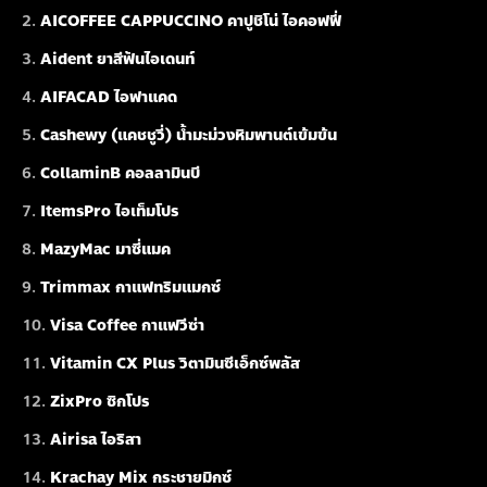
AICOFFEE CAPPUCCINO คาปูชิโน่ ไอคอฟฟี่
Aident ยาสีฟันไอเดนท์
AIFACAD ไอฟาแคด
Cashewy (แคชชูวี่) น้ำมะม่วงหิมพานต์เข้มข้น
CollaminB คอลลามินบี
ItemsPro ไอเท็มโปร
MazyMac มาซี่แมค
Trimmax กาแฟทริมแมกซ์
Visa Coffee กาแฟวีซ่า
Vitamin CX Plus วิตามินซีเอ็กซ์พลัส
ZixPro ซิกโปร
Airisa ไอริสา
Krachay Mix กระชายมิกซ์