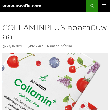
ค้นหา
www.เซซามิน.com
ข้าม
เมนูหลัก
ไป
ยัง
COLLAMINPLUS คอลลามินพ
เนื้อหา
ลัส
22/11/2019
492 × 447
ผลิตภัณฑ์ทั้งหมด